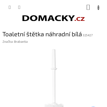
Přejít
NÁKUP
na
obsah
KOŠÍK
Toaletní štětka náhradní bílá
325427
Značka:
Brabantia