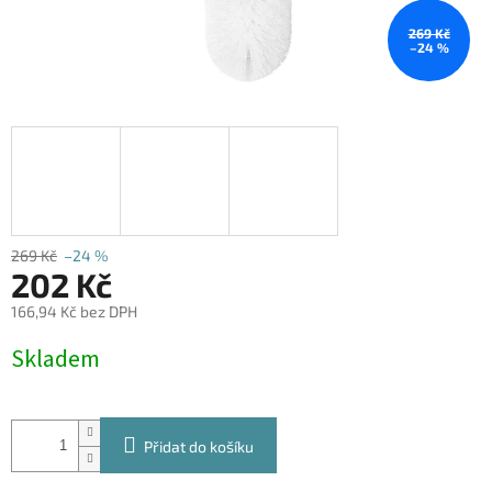
269 Kč
–24 %
269 Kč
–24 %
202 Kč
166,94 Kč bez DPH
Měrná
Skladem
cena:
Přidat do košíku