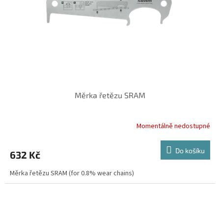
o
d
u
k
t
ů
Měrka řetězu SRAM
Momentálně nedostupné
Do košíku
632 Kč
Měrka řetězu SRAM (for 0.8% wear chains)