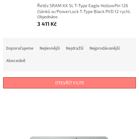
Řetěz SRAM XX SL T-Type Eagle HollowPin 126
článků w/PowerLock T-Type Black PVD 12 rychl.
Objednáno
3 411 Kč
Ř
a
Doporučujeme
Nejlevnější
Nejdražší
Nejprodávanější
z
e
Abecedně
n
í
p
OTEVŘÍT FILTR
r
o
V
d
ý
u
p
k
i
t
s
ů
p
r