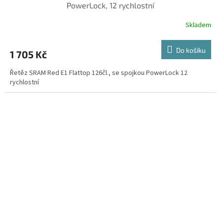
PowerLock, 12 rychlostní
Skladem
Do košíku
1 705 Kč
Řetěz SRAM Red E1 Flattop 126čl., se spojkou PowerLock 12
rychlostní