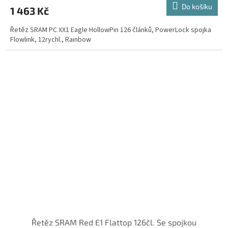
Do košíku
1 463 Kč
Řetěz SRAM PC XX1 Eagle HollowPin 126 článků, PowerLock spojka
Flowlink, 12rychl., Rainbow
Řetěz SRAM Red E1 Flattop 126čl. Se spojkou