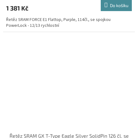
Do košíku
1 381 Kč
Řetěz SRAM FORCE E1 Flattop, Purple, 114čl., se spojkou
PowerLock - 12/13 rychlostní
Řetěz SRAM GX T-Type Eagle Silver SolidPin 126 čl. se