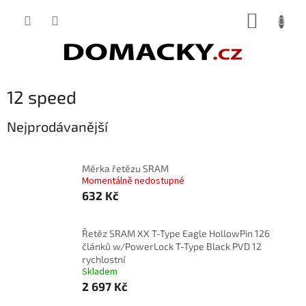
Přejít
NÁKUP
na
obsah
KOŠÍK
12 speed
Nejprodávanější
Měrka řetězu SRAM
Momentálně nedostupné
632 Kč
Řetěz SRAM XX T-Type Eagle HollowPin 126
článků w/PowerLock T-Type Black PVD 12
rychlostní
Skladem
2 697 Kč