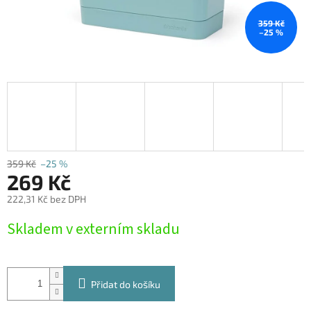
359 Kč
–25 %
359 Kč
–25 %
269 Kč
222,31 Kč bez DPH
Měrná
Skladem v externím skladu
cena:
Přidat do košíku