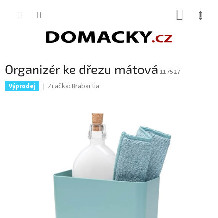
Přejít
NÁKUP
na
obsah
KOŠÍK
Organizér ke dřezu mátová
117527
Značka:
Brabantia
Výprodej