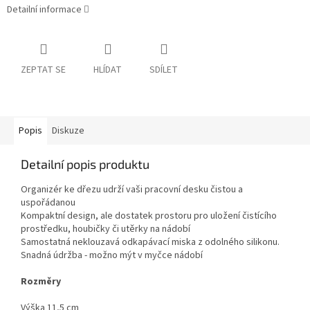
Detailní informace
ZEPTAT SE
HLÍDAT
SDÍLET
Popis
Diskuze
Detailní popis produktu
Organizér ke dřezu udrží vaši pracovní desku čistou a
uspořádanou
Kompaktní design, ale dostatek prostoru pro uložení čistícího
prostředku, houbičky či utěrky na nádobí
Samostatná neklouzavá odkapávací miska z odolného silikonu.
Snadná údržba - možno mýt v myčce nádobí
Rozměry
Výška 11,5 cm