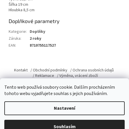
Šířka 19 cm
Hloubka 8,5 cm
Doplňkové parametry
Kategorie
:
Doplňky
Záruka
:
2 roky
EAN
:
8710755117527
Z
á
Kontakt
/ Obchodní podmínky
/ Ochrana osobních údajů
p
/ Reklamace
/ Výměna, vrácení zboží
a
Tento web používá soubory cookie. Dalším procházením
t
tohoto webu vyjadřujete souhlas s jejich používáním.
í
Vytvořil Shoptet
Nastavení
Copyright 2026
Domacky.cz
. Všechna práva vyhrazena.
Upravit
Souhlasím
nastavení cookies