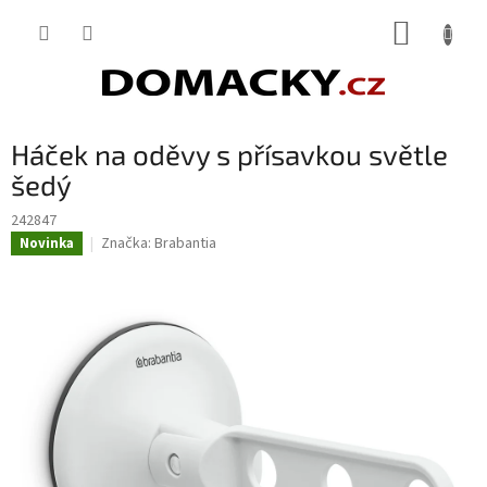
Přejít
NÁKUP
na
obsah
KOŠÍK
Háček na oděvy s přísavkou světle
šedý
242847
Značka:
Brabantia
Novinka