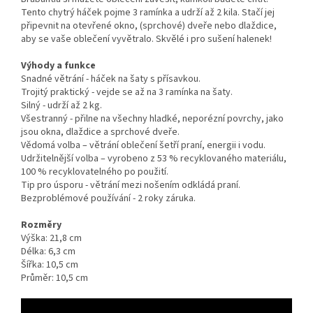
Tento chytrý háček pojme 3 ramínka a udrží až 2 kila. Stačí jej
připevnit na otevřené okno, (sprchové) dveře nebo dlaždice,
aby se vaše oblečení vyvětralo. Skvělé i pro sušení halenek!
Výhody a funkce
Snadné větrání - háček na šaty s přísavkou.
Trojitý praktický - vejde se až na 3 ramínka na šaty.
Silný - udrží až 2 kg.
Všestranný - přilne na všechny hladké, neporézní povrchy, jako
jsou okna, dlaždice a sprchové dveře.
Vědomá volba – větrání oblečení šetří praní, energii i vodu.
Udržitelnější volba – vyrobeno z 53 % recyklovaného materiálu,
100 % recyklovatelného po použití.
Tip pro úsporu - větrání mezi nošením odkládá praní.
Bezproblémové používání - 2 roky záruka.
Rozměry
Výška: 21,8 cm
Délka: 6,3 cm
Šířka: 10,5 cm
Průměr: 10,5 cm