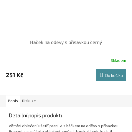
Háček na oděvy s přísavkou černý
Skladem
251 Kč
Do košíku
Popis
Diskuze
Detailní popis produktu
Větrání oblečení ušetří praní. A s háčkem na oděvy s přísavkou
Brabantia si můžete oblečení zavěsit, kamkoli budete chtít.