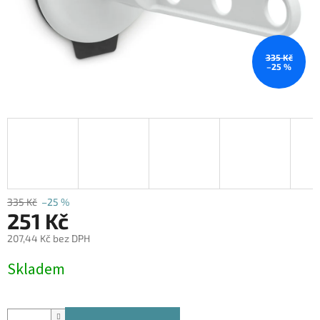
335 Kč
–25 %
335 Kč
–25 %
251 Kč
207,44 Kč bez DPH
Měrná
Skladem
cena: