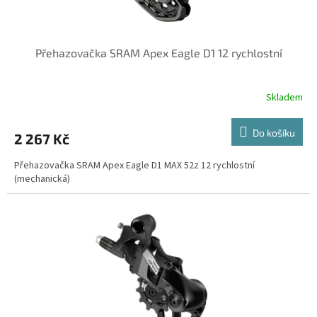
ů
Přehazovačka SRAM Apex Eagle D1 12 rychlostní
Skladem
Do košíku
2 267 Kč
Přehazovačka SRAM Apex Eagle D1 MAX 52z 12 rychlostní
(mechanická)