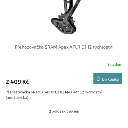
Přehazovačka SRAM Apex XPLR D1 12 rychlostní
Skladem
Do košíku
2 409 Kč
Přehazovačka SRAM Apex XPLR D1 MAX 44z 12 rychlostní
(mechanická)
2
položek celkem
O
v
l
Z