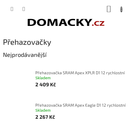
Přejít
NÁKUP
na
obsah
KOŠÍK
Přehazovačky
Nejprodávanější
Přehazovačka SRAM Apex XPLR D1 12 rychlostní
Skladem
2 409 Kč
Přehazovačka SRAM Apex Eagle D1 12 rychlostní
Skladem
2 267 Kč