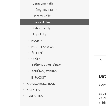
n
Vestavné koše
e
Průmyslové koše
l
Ostatní koše
Sáčky do košů
Náhradní díly
Popelníky
KUCHYŇ
KOUPELNA A WC
ŽEHLENÍ
SUŠENÍ
Popi
TAŠKY NA KOLEČKÁCH
SCHŮDKY, ŽEBŘÍKY
Det
II. JAKOST
KANCELÁŘSKÉ ŽIDLE
100%
NÁBYTEK
Šetr
CYKLISTIKA
Zele
Vnitř