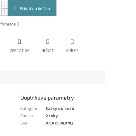
Přidat do košíku
informace
ZEPTAT SE
HLÍDAT
SDÍLET
Doplňkové parametry
Kategorie
:
Sáčky do košů
Záruka
:
2 roky
EAN
:
8710755419782