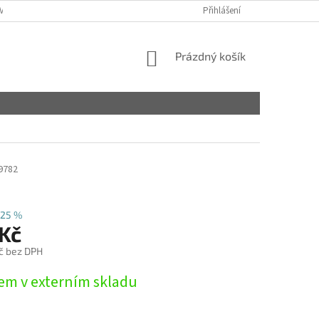
VY
Přihlášení
NÁKUPNÍ
Prázdný košík
KOŠÍK
9782
25 %
 Kč
č bez DPH
em v externím skladu