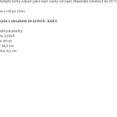
ládejte horký odpad (jako např. sáčky od čaje). Maximální odolnost do 50 °C
o v roli po 10 ks
koše s obsahem 10-12 litrů - kód C
adní parametry
: 12 litrů
a: 49 cm
: 38,5 cm
bka: 0,1 cm