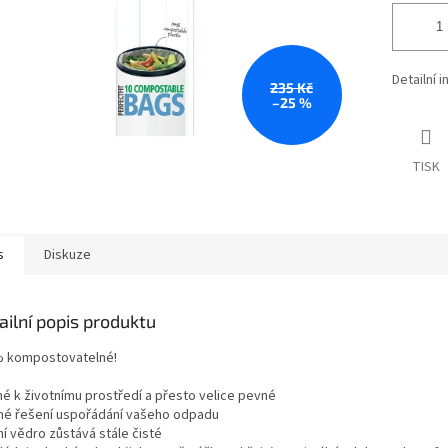
Detailní 
235 Kč
–25 %
TISK
s
Diskuze
ailní popis produktu
 kompostovatelné!
né k životnímu prostředí a přesto velice pevné
né řešení uspořádání vašeho odpadu
ní vědro zůstává stále čisté