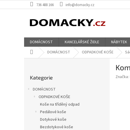
Přejít
736 488 166
info@domacky.cz
na
obsah
DOMÁCNOST
KANCELÁŘSKÉ ŽIDLE
NÁBYTEK
Domů
DOMÁCNOST
ODPADKOVÉ KOŠE
Sá
P
Kom
o
Přeskočit
s
Značka:
Kategorie
kategorie
t
r
DOMÁCNOST
a
ODPADKOVÉ KOŠE
n
Koše na tříděný odpad
n
í
Pedálové koše
p
Dotykové koše
a
Bezdotykové koše