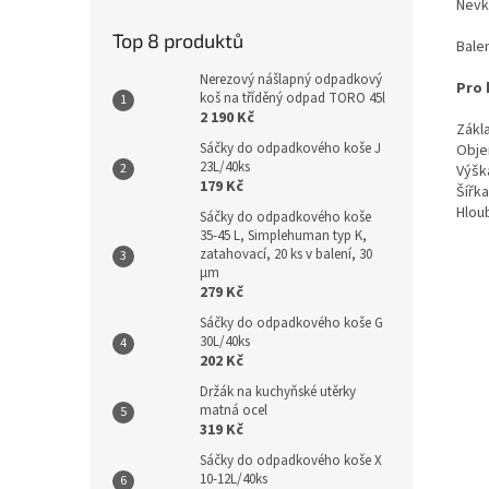
Nevk
Top 8 produktů
Balen
Nerezový nášlapný odpadkový
Pro 
koš na tříděný odpad TORO 45l
2 190 Kč
Zákl
Sáčky do odpadkového koše J
Objem
23L/40ks
Výšk
179 Kč
Šířka
Hlou
Sáčky do odpadkového koše
35-45 L, Simplehuman typ K,
zatahovací, 20 ks v balení, 30
µm
279 Kč
Sáčky do odpadkového koše G
30L/40ks
202 Kč
Držák na kuchyňské utěrky
matná ocel
319 Kč
Sáčky do odpadkového koše X
10-12L/40ks