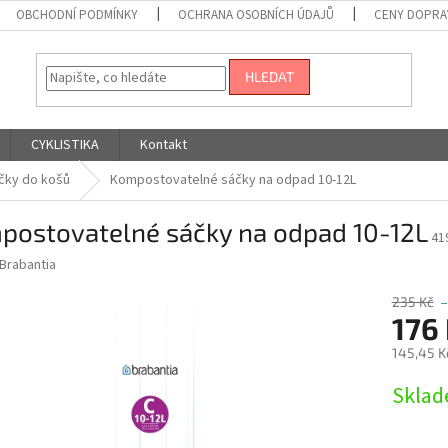
OBCHODNÍ PODMÍNKY
OCHRANA OSOBNÍCH ÚDAJŮ
CENY DOPRA
HLEDAT
CYKLISTIKA
Kontakt
čky do košů
Kompostovatelné sáčky na odpad 10-12L
postovatelné sáčky na odpad 10-12L
41
Brabantia
235 Kč
–
176
145,45 K
Měrná
Sklad
cena: