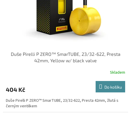
o
d
u
k
t
ů
Duše Pirelli P ZERO™ SmarTUBE, 23/32-622, Presta
42mm, Yellow w/ black valve
Skladem
Do košíku
404 Kč
Duše Pirelli P ZERO™ SmarTUBE, 23/32-622, Presta 42mm, žlutá s
černým ventilkem