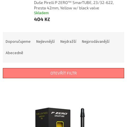
Duše Pirelli P ZERO™ SmarTUBE, 23/32-622,
Presta 42mm, Yellow w/ black valve
Skladem
404 Kč
Ř
a
Doporučujeme
Nejlevnější
Nejdražší
Nejprodávanější
z
e
Abecedně
n
í
p
OTEVŘÍT FILTR
r
o
V
d
ý
u
p
k
i
t
s
ů
p
r