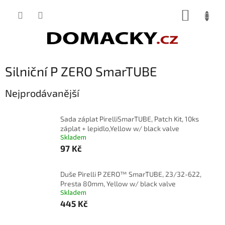
Přejít
NÁKUP
na
obsah
KOŠÍK
Silniční P ZERO SmarTUBE
Nejprodávanější
Sada záplat PirelliSmarTUBE, Patch Kit, 10ks
záplat + lepidlo,Yellow w/ black valve
Skladem
97 Kč
Duše Pirelli P ZERO™ SmarTUBE, 23/32-622,
Presta 80mm, Yellow w/ black valve
Skladem
445 Kč