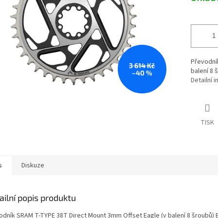
Převodní
3 614 Kč
balení 8 
–40 %
Detailní 
TISK
s
Diskuze
ailní popis produktu
odník SRAM T-TYPE 38T Direct Mount 3mm Offset Eagle (v balení 8 šroubů) B