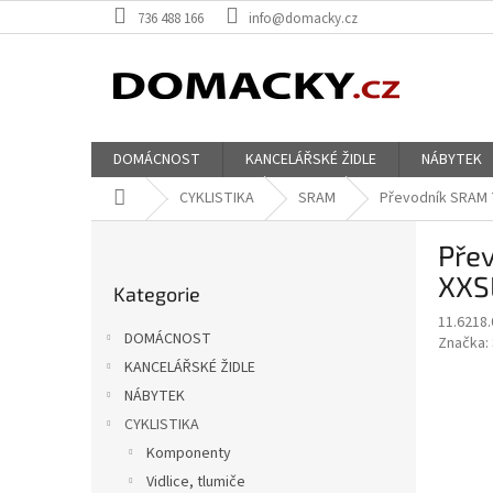
Přejít
736 488 166
info@domacky.cz
na
obsah
DOMÁCNOST
KANCELÁŘSKÉ ŽIDLE
NÁBYTEK
Domů
CYKLISTIKA
SRAM
Převodník SRAM T
P
Pře
o
Přeskočit
s
XXS
Kategorie
kategorie
t
11.6218.
r
DOMÁCNOST
Značka:
a
KANCELÁŘSKÉ ŽIDLE
n
NÁBYTEK
n
í
CYKLISTIKA
p
Komponenty
a
Vidlice, tlumiče