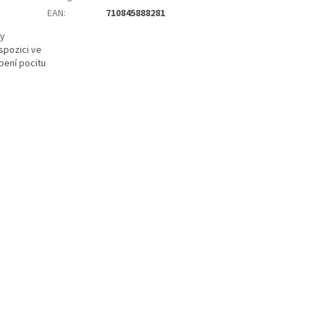
EAN
:
710845888281
ky
spozici ve
bení pocitu