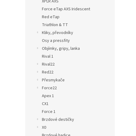
XPLR AXS
Force eTap AXS Iridescent
Red eTap
Triathlon & TT
Kliky, převodníky
Osy a pressfity
Objímky, gripy, lanka
Rival 1
Rival22
Red22
Přesmykače
Force22
Apex 1
CX1
Force 1
Brzdové destičky
X0
Brzdové hadice