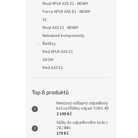
Rival XPLR AXS E1 - NEW!!!
Force XPLR AXS E1 - NEW!!!
X1
Rival AXS E1 - NEW!!!
Nebalené komponenty
Řetězy
Red XPLR AXS E1
GX DH
Red AXS E1
Top 8 produktů
Nerezový nášlapný odpadkový
koš na tříděný odpad TORO 45l
2 190 Kč
Sáčky do odpadkového koše J
23L/40ks
179 Kč