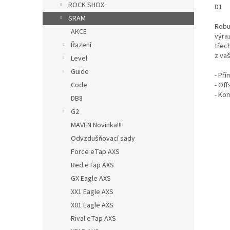
ROCK SHOX
D1
SRAM
Robu
AKCE
výra
Řazení
třec
z va
Level
Guide
- Př
Code
- Of
- Kom
DB8
G2
MAVEN Novinka!!!
Odvzdušňovací sady
Force eTap AXS
Red eTap AXS
GX Eagle AXS
XX1 Eagle AXS
X01 Eagle AXS
Rival eTap AXS