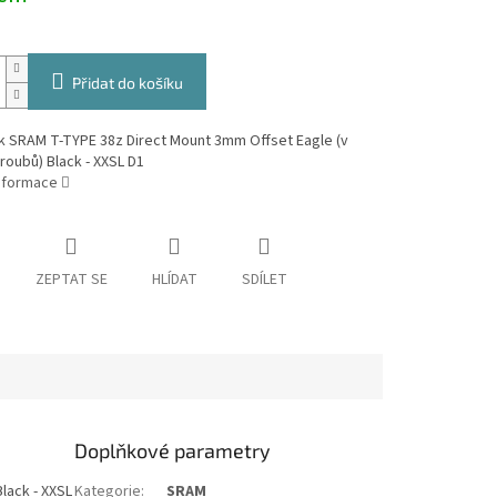
Přidat do košíku
k SRAM T-TYPE 38z Direct Mount 3mm Offset Eagle (v
šroubů) Black - XXSL D1
informace
ZEPTAT SE
HLÍDAT
SDÍLET
Doplňkové parametry
lack - XXSL
Kategorie
:
SRAM