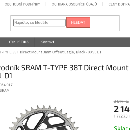
OBCHODNÍ PODMÍNKY
OCHRANA OSOBNÍCH ÚDAJŮ
CENY DOPRA
HLEDAT
CYKLISTIKA
Kontakt
-TYPE 38T Direct Mount 3mm Offset Eagle, Black - XXSL D1
vodník SRAM T-TYPE 38T Direct Mount 
L D1
054.017
SRAM
3 614 Kč
2 14
1 772,73
Měrná
Skla
cena: