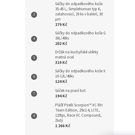
Sáčky do odpadkového koše
35-45 L, Simplehuman typ K,
zatahovací, 20 ks v balení, 30
µm
279 Kč
Sáčky do odpadkového koše G
30L/40ks
202 Kč
Držák na kuchyňské utěrky
matná ocel
319 Kč
Sáčky do odpadkového koše X
10-12L/40ks
124 Kč
Sáček na praní bot
194 Kč
Plášť Pirelli Scorpion™ XC RH
Team Edition, 29x2.4, LITE,
120tpi, Race XC Compound,
žlutý
1 266 Kč