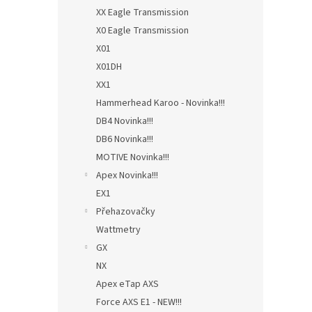
XX Eagle Transmission
X0 Eagle Transmission
X01
X01DH
XX1
Hammerhead Karoo - Novinka!!!
DB4 Novinka!!!
DB6 Novinka!!!
MOTIVE Novinka!!!
Apex Novinka!!!
EX1
Přehazovačky
Wattmetry
GX
NX
Apex eTap AXS
Force AXS E1 - NEW!!!