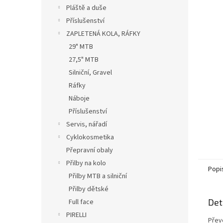
n
Pláště a duše
e
Příslušenství
l
ZAPLETENÁ KOLA, RÁFKY
29" MTB
27,5" MTB
Silniční, Gravel
Ráfky
Náboje
Příslušenství
Servis, nářadí
Cyklokosmetika
Přepravní obaly
Přilby na kolo
Popi
Přilby MTB a silniční
Přilby dětské
Det
Full face
PIRELLI
Přev