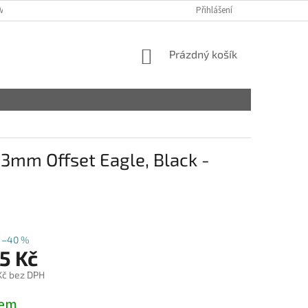
VY
Přihlášení
NÁKUPNÍ
Prázdný košík
KOŠÍK
3mm Offset Eagle, Black -
–40 %
5 Kč
 Kč bez DPH
dem