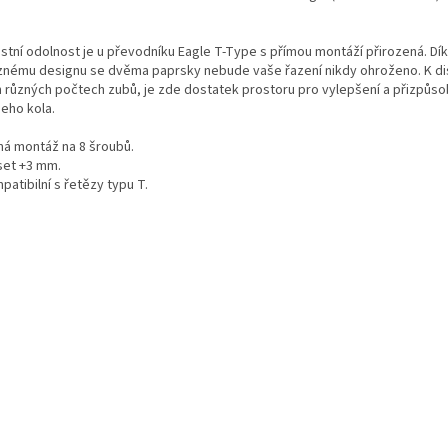
stní odolnost je u převodníku Eagle T-Type s přímou montáží přirozená. Dí
znému designu se dvěma paprsky nebude vaše řazení nikdy ohroženo. K di
h různých počtech zubů, je zde dostatek prostoru pro vylepšení a přizpůso
šeho kola.
ímá montáž na 8 šroubů.
fset +3 mm.
patibilní s řetězy typu T.