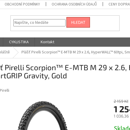
OBCHODNÍ PODMÍNKY
OCHRANA OSOBNÍCH ÚDAJŮ
CENY DOPRA
HLEDAT
CYKLISTIKA
Kontakt
pláště
Plášť Pirelli Scorpion™ E-MTB M 29 x 2.6, HyperWALL™ 60tpi, Sm
ť Pirelli Scorpion™ E-MTB M 29 x 2.6
tGRIP Gravity, Gold
Pirelli
2 159 Kč
1 25
1 036,36
Měrná
Skla
cena: