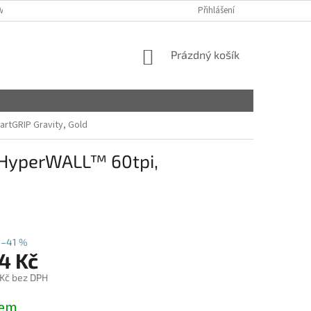
VY
Přihlášení
NÁKUPNÍ
Prázdný košík
KOŠÍK
artGRIP Gravity, Gold
, HyperWALL™ 60tpi,
–41 %
4 Kč
 Kč bez DPH
dem