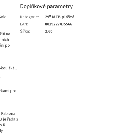
Doplňkové parametry
Gold
Kategorie
:
29" MTB pláště
EAN
:
8019227435566
Šířka
:
2.60
ití na
tních
ání po
okou škálu
í
žkami pro
.
y Fabiena
 je řada 3
s R
ly