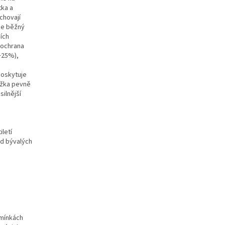
tka a
chovají
je běžný
ních
í ochrana
(+25%),
poskytuje
ožka pevně
silnější
letí
d bývalých
dmínkách