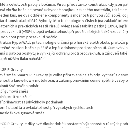
litě a celistvosti patky a bočnice. Pirelli představilo konstrukci, kdy jsou pa
vá vložka bočnice pevně uchycené spojkou z tkaného materiálu, takže se 
 jeden kus, ne dva oddělené komponenty s možností pohybu vůči sobě, co 
ard konstrukcí plášťů. Výhody této technologie v číslech (na základě inter
atorních a praktických testů Pirelli): vylepšená stabilita patky (+10%), lepš
 procvaknutí (+50%), lepší ovladatelnost při použití nízkých tlaků vzduchů 
 odolnost proti proseknutí bočnic.
trukce HyperWALL je technologie určená pro horská elektrokola, protože 
tečné zesílení bočnic pláště a lepší odolnost proti propíchnutí. Gumová vl
ná s patkou poskytuje vynikající ochranu proti procvaknutí, a zároveň také 
 při nižším tlaku nahuštění.
tGRIP Gravity
vá směs SmartGRIP Gravity je volba připravená na závody. Vychází z deseti
eností a know-how v motokrosu, a zakomponováním cenné zpětné vazby o
ionů Světového poháru.
kčí gumová směs
lná proti roztržení
ší přilnavost za jakýchkoliv podmínek
orná stabilita a ovladatelnost při vysokých rychlostech
dnosložková gumová směs
tGRIP Gravity je díky své dlouhodobé konstantní výkonnosti v různých po