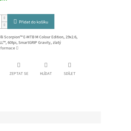
Přidat do košíku
elli Scorpion™ E-MTB M Colour Edition, 29x2.6,
™, 60tpi, SmartGRIP Gravity, zlatý
informace
ZEPTAT SE
HLÍDAT
SDÍLET