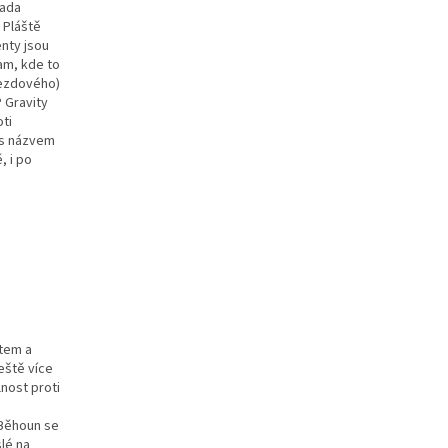
řada
 Pláště
enty jsou
tam, kde to
jezdového)
 Gravity
ti
 s názvem
, i po
stem a
eště více
lnost proti
. Běhoun se
lé na