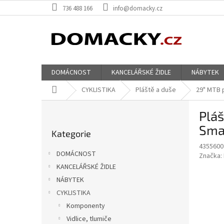
Přejít
736 488 166
info@domacky.cz
na
obsah
DOMÁCNOST
KANCELÁŘSKÉ ŽIDLE
NÁBYTEK
Domů
CYKLISTIKA
Pláště a duše
29" MTB 
P
Pláš
o
Přeskočit
s
Smar
Kategorie
kategorie
t
4355600
r
DOMÁCNOST
Značka:
a
KANCELÁŘSKÉ ŽIDLE
n
NÁBYTEK
n
í
CYKLISTIKA
p
Komponenty
a
Vidlice, tlumiče