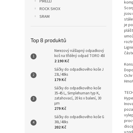
PIRELLI
komp
Scor
ROCK SHOX
jsou
SRAM
stále
je p
pláš
umož
Top 8 produktů
rozt
Ligni
Nerezový nášlapný odpadkový
část
koš na tříděný odpad TORO 45l
2 190 Kč
Kons
Sáčky do odpadkového koše J
Dopo
23L/40ks
Ochr
179 Kč
Hmot
Sáčky do odpadkového koše
TECH
35-45 L, Simplehuman typ K,
Hype
zatahovací, 20 ks v balení, 30
µm
Inova
279 Kč
poza
vylep
Sáčky do odpadkového koše G
procv
30L/40ks
disci
202 Kč
vzor