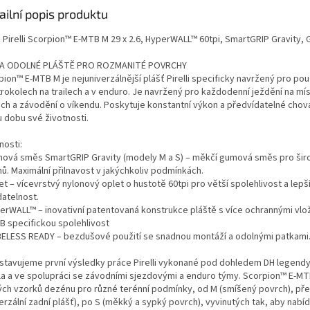
ailní popis produktu
ť Pirelli Scorpion™ E-MTB M 29 x 2.6, HyperWALL™ 60tpi, SmartGRIP Gravity, 
A ODOLNÉ PLÁŠTĚ PRO ROZMANITÉ POVRCHY
ion™ E-MTB M je nejuniverzálnější plášť Pirelli specificky navržený pro použ
trokolech na trailech a v enduro. Je navržený pro každodenní ježdění na mís
lech a závodění o víkendu. Poskytuje konstantní výkon a předvídatelné chov
u dobu své životnosti.
nosti:
mová směs SmartGRIP Gravity (modely M a S) – měkčí gumová směs pro šir
ů. Maximální přilnavost v jakýchkoliv podmínkách.
et – vícevrstvý nylonový oplet o hustotě 60tpi pro větší spolehlivost a lepš
datelnost.
perWALL™ – inovativní patentovaná konstrukce pláště s více ochrannými vlo
B specifickou spolehlivost
BELESS READY – bezdušové použití se snadnou montáží a odolnými patkami
stavujeme první výsledky práce Pirelli vykonané pod dohledem DH legend
la a ve spolupráci se závodními sjezdovými a enduro týmy. Scorpion™ E-MTB
ých vzorků dezénu pro různé terénní podmínky, od M (smíšený povrch), pře
erzální zadní plášť), po S (měkký a sypký povrch), vyvinutých tak, aby nabíd