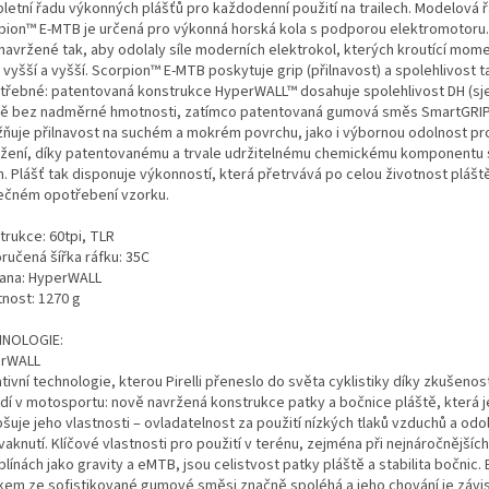
letní řadu výkonných plášťů pro každodenní použití na trailech. Modelová 
pion™ E-MTB je určená pro výkonná horská kola s podporou elektromotoru.
 navržené tak, aby odolaly síle moderních elektrokol, kterých kroutící mom
 vyšší a vyšší. Scorpion™ E-MTB poskytuje grip (přilnavost) a spolehlivost 
otřebné: patentovaná konstrukce HyperWALL™ dosahuje spolehlivost DH (s
tě bez nadměrné hmotnosti, zatímco patentovaná gumová směs SmartGRIP
ňuje přilnavost na suchém a mokrém povrchu, jako i výbornou odolnost pro
ržení, díky patentovanému a trvale udržitelnému chemickému komponentu
n. Plášť tak disponuje výkonností, která přetrvává po celou životnost pláště
ečném opotřebení vzorku.
trukce: 60tpi, TLR
ručená šířka ráfku: 35C
ana: HyperWALL
nost: 1270 g
NOLOGIE:
rWALL
tivní technologie, kterou Pirelli přeneslo do světa cyklistiky díky zkušeno
dí v motosportu: nově navržená konstrukce patky a bočnice pláště, která j
šuje jeho vlastnosti – ovladatelnost za použití nízkých tlaků vzduchů a odo
aknutí. Klíčové vlastnosti pro použití v terénu, zejména při nejnáročnějších
plínách jako gravity a eMTB, jsou celistvost patky pláště a stabilita bočnic
kem ze sofistikované gumové směsi značně spoléhá a jeho chování je závis