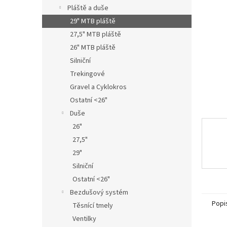
n
Pláště a duše
e
29" MTB pláště
l
27,5" MTB pláště
26" MTB pláště
Silniční
Trekingové
Gravel a Cyklokros
Ostatní <26"
Duše
26"
27,5"
29"
Silniční
Ostatní <26"
Bezdušový systém
Popi
Těsnící tmely
Ventilky