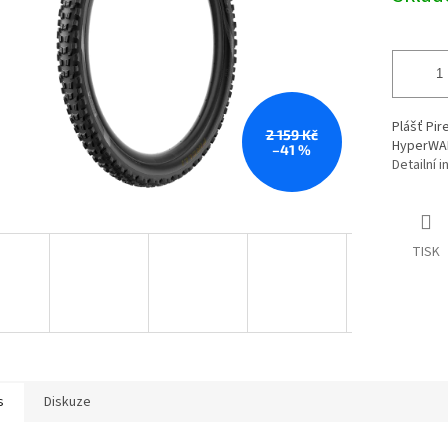
Plášť Pir
2 159 Kč
HyperWALL
–41 %
Detailní 
TISK
s
Diskuze