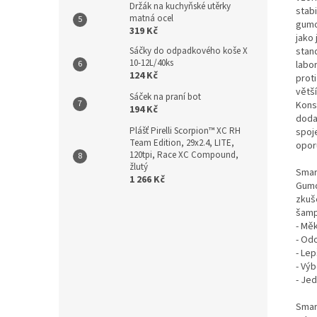
Držák na kuchyňské utěrky
stabi
matná ocel
gumo
319 Kč
jako
stand
Sáčky do odpadkového koše X
10-12L/40ks
labor
124 Kč
proti
větší
Sáček na praní bot
Kons
194 Kč
doda
Plášť Pirelli Scorpion™ XC RH
spoje
Team Edition, 29x2.4, LITE,
oporu
120tpi, Race XC Compound,
žlutý
Smar
1 266 Kč
Gumo
zkuš
šamp
- Mě
- Odo
- Lep
- Výb
- Je
Smar