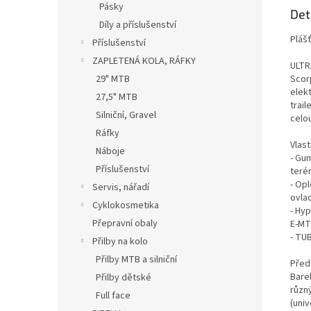
Pásky
Det
Díly a příslušenství
Pláš
Příslušenství
ZAPLETENÁ KOLA, RÁFKY
ULTR
Scorp
29" MTB
elek
27,5" MTB
trai
Silniční, Gravel
celo
Ráfky
Vlast
Náboje
- Gu
Příslušenství
terén
- Opl
Servis, nářadí
ovla
Cyklokosmetika
- Hy
Přepravní obaly
E-MT
- TU
Přilby na kolo
Přilby MTB a silniční
Před
Bare
Přilby dětské
různ
Full face
(univ