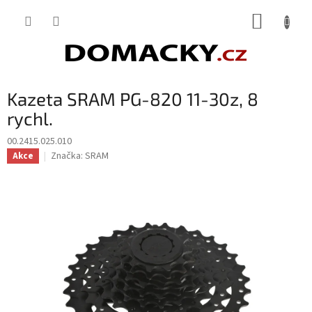
Přejít
NÁKUP
na
obsah
KOŠÍK
Kazeta SRAM PG-820 11-30z, 8
rychl.
00.2415.025.010
Značka:
SRAM
Akce