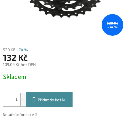
520 Kč
–74 %
520 Kč
–74 %
132 Kč
109,09 Kč bez DPH
Měrná
Skladem
cena:
Přidat do košíku
Detailní informace