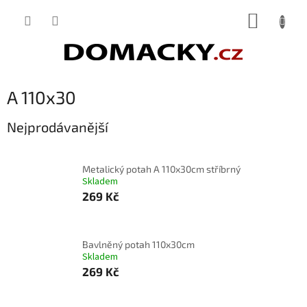
Přejít
NÁKUP
na
obsah
KOŠÍK
A 110x30
Nejprodávanější
Metalický potah A 110x30cm stříbrný
Skladem
269 Kč
Bavlněný potah 110x30cm
Skladem
269 Kč