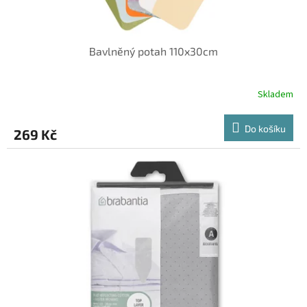
ů
Bavlněný potah 110x30cm
Skladem
Do košíku
269 Kč