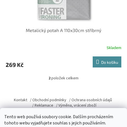
Metalický potah A 110x30cm stříbrný
Skladem
Do košíku
269 Kč
2
položek celkem
O
v
l
Z
á
á
Kontakt
/ Obchodní podmínky
/ Ochrana osobních údajů
d
p
/ Reklamace
/ Výměna, vrácení zboží
a
a
c
t
Tento web používá soubory cookie. Dalším procházením
í
í
tohoto webu vyjadřujete souhlas s jejich používáním.
p