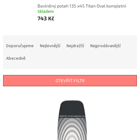
Bavlněný potah 135 x45 Titan Oval kompletní
Skladem
743 Kč
Ř
a
Doporučujeme
Nejlevnější
Nejdražší
Nejprodávanější
z
e
Abecedně
n
í
p
OTEVŘÍT FILTR
r
o
V
d
ý
u
p
k
i
t
s
ů
p
r