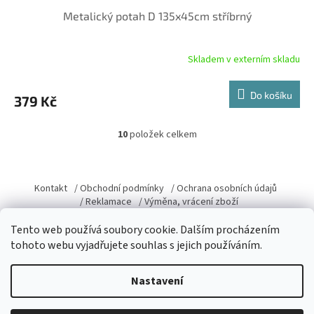
Metalický potah D 135x45cm stříbrný
Skladem v externím skladu
Do košíku
379 Kč
10
položek celkem
O
v
l
Z
á
á
Kontakt
/ Obchodní podmínky
/ Ochrana osobních údajů
d
p
/ Reklamace
/ Výměna, vrácení zboží
a
a
c
t
Tento web používá soubory cookie. Dalším procházením
í
í
tohoto webu vyjadřujete souhlas s jejich používáním.
p
r
Vytvořil Shoptet
v
Nastavení
k
y
v
Copyright 2026
Domacky.cz
. Všechna práva vyhrazena.
Upravit