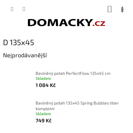
Přejít
NÁKUP
na
obsah
KOŠÍK
D 135x45
Nejprodávanější
Bavlněný potah PerfectFlow 135x45 cm
Skladem
1 084 Kč
Bavlněný potah 135x45 Spring Bubbles titan
kompletní
Skladem
749 Kč