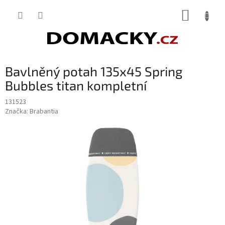
Přejít
NÁKUP
na
obsah
KOŠÍK
Bavlněný potah 135x45 Spring
Bubbles titan kompletní
131523
Značka:
Brabantia