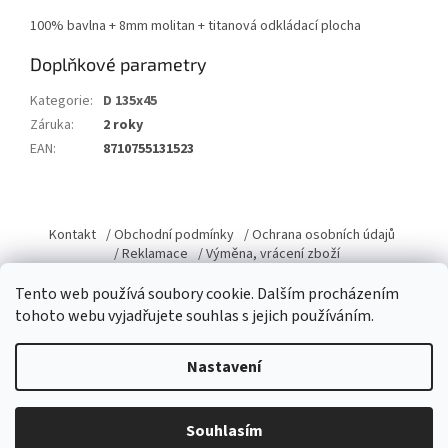
100% bavlna + 8mm molitan + titanová odkládací plocha
Doplňkové parametry
Kategorie
:
D 135x45
Záruka
:
2 roky
EAN
:
8710755131523
Z
á
Kontakt
/ Obchodní podmínky
/ Ochrana osobních údajů
p
/ Reklamace
/ Výměna, vrácení zboží
a
Tento web používá soubory cookie. Dalším procházením
t
tohoto webu vyjadřujete souhlas s jejich používáním.
í
Vytvořil Shoptet
Nastavení
Copyright 2026
Domacky.cz
. Všechna práva vyhrazena.
Upravit
Souhlasím
nastavení cookies