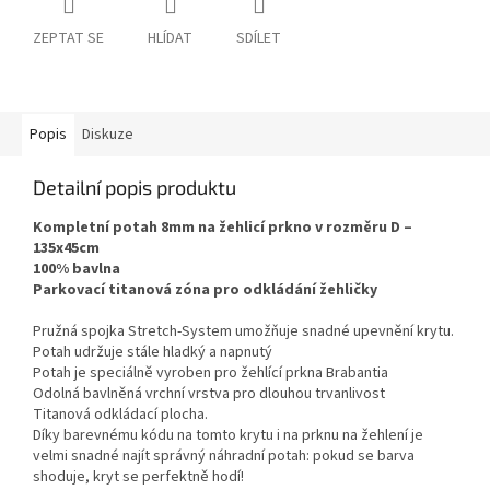
ZEPTAT SE
HLÍDAT
SDÍLET
Popis
Diskuze
Detailní popis produktu
Kompletní potah 8mm na žehlicí prkno v rozměru D –
135x45cm
100% bavlna
Parkovací titanová zóna pro odkládání žehličky
Pružná spojka Stretch-System umožňuje snadné upevnění krytu.
Potah udržuje stále hladký a napnutý
Potah je speciálně vyroben pro žehlící prkna Brabantia
Odolná bavlněná vrchní vrstva pro dlouhou trvanlivost
Titanová odkládací plocha.
Díky barevnému kódu na tomto krytu i na prknu na žehlení je
velmi snadné najít správný náhradní potah: pokud se barva
shoduje, kryt se perfektně hodí!