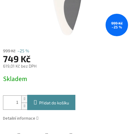
999 Kč
–25 %
999 Kč
–25 %
749 Kč
619,01 Kč bez DPH
Měrná
Skladem
cena:
Přidat do košíku
Detailní informace