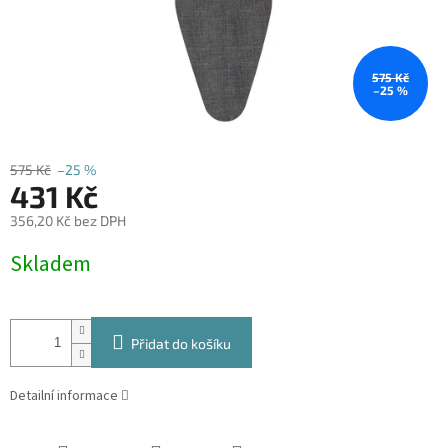
575 Kč
–25 %
575 Kč
–25 %
431 Kč
356,20 Kč bez DPH
Měrná
Skladem
cena:
Přidat do košíku
Detailní informace