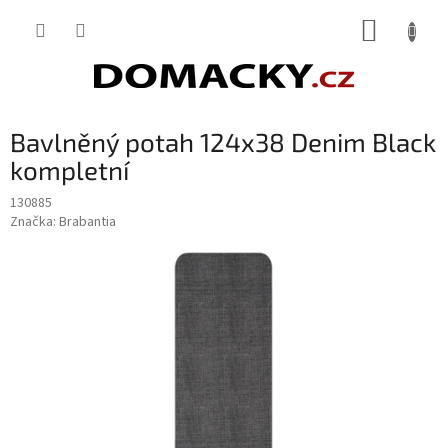
Přejít
NÁKUP
na
obsah
KOŠÍK
Bavlněný potah 124x38 Denim Black
kompletní
130885
Značka:
Brabantia