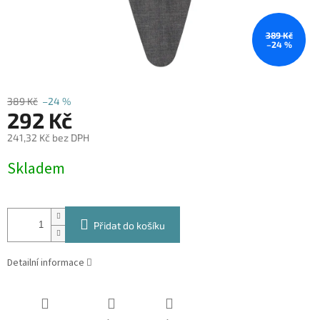
389 Kč
–24 %
389 Kč
–24 %
292 Kč
241,32 Kč bez DPH
Měrná
Skladem
cena:
Přidat do košíku
Detailní informace