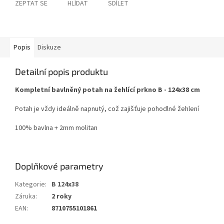
ZEPTAT SE
HLÍDAT
SDÍLET
Popis
Diskuze
Detailní popis produktu
Kompletní bavlněný potah na žehlící prkno B - 124x38 cm
Potah je vždy ideálně napnutý, což zajišťuje pohodlné žehlení
100% bavlna + 2mm molitan
Doplňkové parametry
Kategorie
:
B 124x38
Záruka
:
2 roky
EAN
:
8710755101861