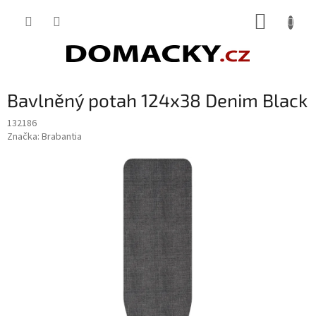
Přejít
NÁKUP
na
obsah
KOŠÍK
Bavlněný potah 124x38 Denim Black
132186
Značka:
Brabantia