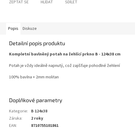
ZEPTAT SE
HLÍDAT
SDÍLET
Popis
Diskuze
Detailní popis produktu
Kompletní bavlněný potah na žehlící prkno B - 124x38 cm
Potah je vždy ideálně napnutý, což zajišťuje pohodlné žehlení
100% bavlna + 2mm molitan
Doplňkové parametry
Kategorie
:
B 124x38
Záruka
:
2 roky
EAN
:
8710755101861