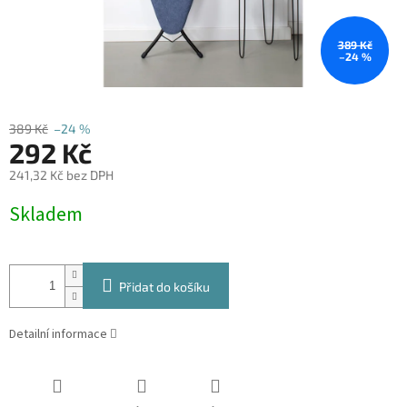
389 Kč
–24 %
389 Kč
–24 %
292 Kč
241,32 Kč bez DPH
Měrná
Skladem
cena:
Přidat do košíku
Detailní informace