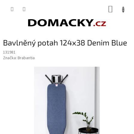
Přejít
NÁKUP
na
obsah
KOŠÍK
Bavlněný potah 124x38 Denim Blue
131981
Značka:
Brabantia