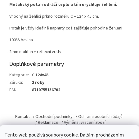
Metalický potah odráží teplo a tím urychluje žehlení.
Vhodný na žehlicí prkno rozměru C – 124 x 45 cm.
Potah je vždy ideálně napnutý což zajišťuje pohodlné žehlení
100% bavlna
2mm molitan + reflexní vrstva
Doplňkové parametry
Kategorie
:
C 124x45
Záruka
:
2 roky
EAN
:
8710755136702
Z
á
Kontakt
/ Obchodní podmínky
/ Ochrana osobních údajů
p
/ Reklamace
/ Výměna, vrácení zboží
a
Tento web používá soubory cookie. Dalším procházením
t