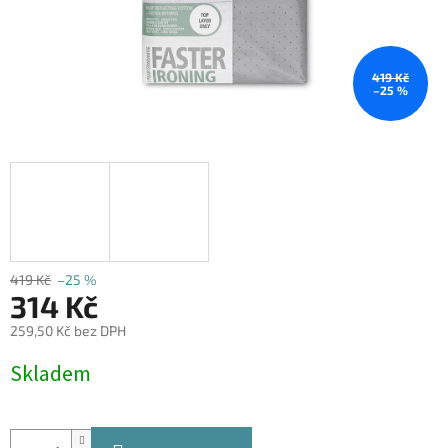
419 Kč
–25 %
419 Kč
–25 %
314 Kč
259,50 Kč bez DPH
Měrná
Skladem
cena: