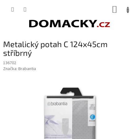
Přejít
NÁKUP
na
obsah
KOŠÍK
Metalický potah C 124x45cm
stříbrný
136702
Značka:
Brabantia