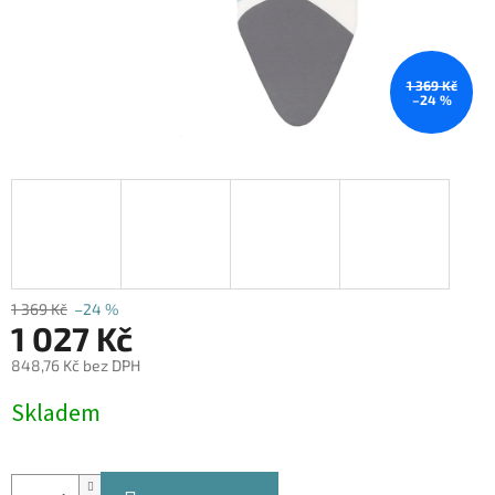
1 369 Kč
–24 %
1 369 Kč
–24 %
1 027 Kč
848,76 Kč bez DPH
Měrná
Skladem
cena: