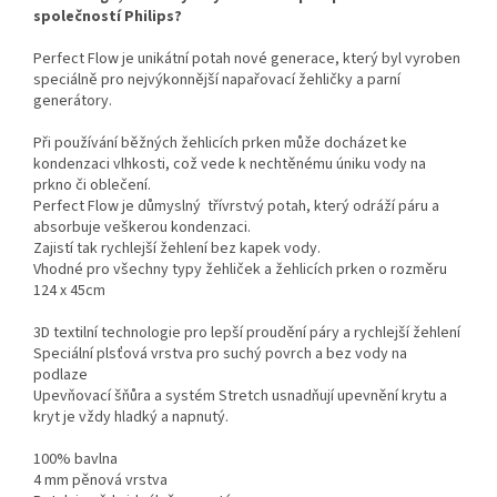
společností Philips?
Perfect Flow je unikátní potah nové generace, který byl vyroben
speciálně pro nejvýkonnější napařovací žehličky a parní
generátory.
Při používání běžných žehlicích prken může docházet ke
kondenzaci vlhkosti, což vede k nechtěnému úniku vody na
prkno či oblečení.
Perfect Flow je důmyslný třívrstvý potah, který odráží páru a
absorbuje veškerou kondenzaci.
Zajistí tak rychlejší žehlení bez kapek vody.
Vhodné pro všechny typy žehliček a žehlicích prken o rozměru
124 x 45cm
3D textilní technologie pro lepší proudění páry a rychlejší žehlení
Speciální plsťová vrstva pro suchý povrch a bez vody na
podlaze
Upevňovací šňůra a systém Stretch usnadňují upevnění krytu a
kryt je vždy hladký a napnutý.
100% bavlna
4 mm pěnová vrstva