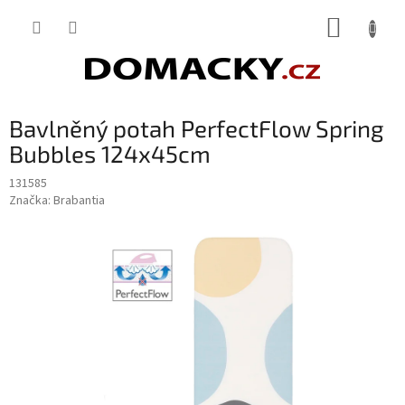
Přejít
NÁKUP
na
obsah
KOŠÍK
Bavlněný potah PerfectFlow Spring
Bubbles 124x45cm
131585
Značka:
Brabantia