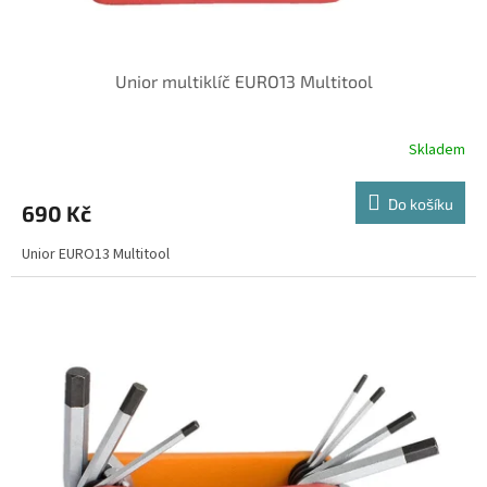
ů
Unior multiklíč EURO13 Multitool
Skladem
Do košíku
690 Kč
Unior EURO13 Multitool