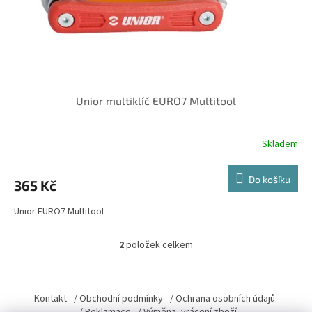
Unior multiklíč EURO7 Multitool
Skladem
Do košíku
365 Kč
Unior EURO7 Multitool
2
položek celkem
O
v
l
Z
á
á
Kontakt
/ Obchodní podmínky
/ Ochrana osobních údajů
d
p
/ Reklamace
/ Výměna, vrácení zboží