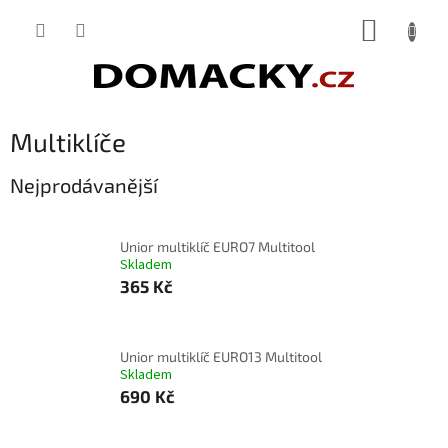
Přejít
NÁKUP
na
obsah
KOŠÍK
Multiklíče
Nejprodávanější
Unior multiklíč EURO7 Multitool
Skladem
365 Kč
Unior multiklíč EURO13 Multitool
Skladem
690 Kč