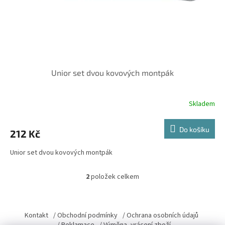
Unior set dvou kovových montpák
Skladem
Do košíku
212 Kč
Unior set dvou kovových montpák
2
položek celkem
O
v
l
Z
á
á
Kontakt
/ Obchodní podmínky
/ Ochrana osobních údajů
d
p
/ Reklamace
/ Výměna, vrácení zboží