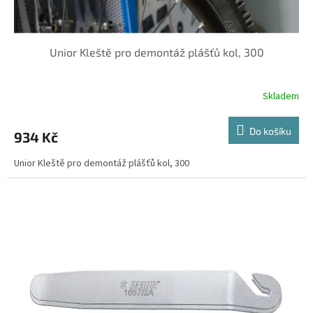
ů
Unior Kleště pro demontáž plášťů kol, 300
Skladem
Do košíku
934 Kč
Unior Kleště pro demontáž plášťů kol, 300