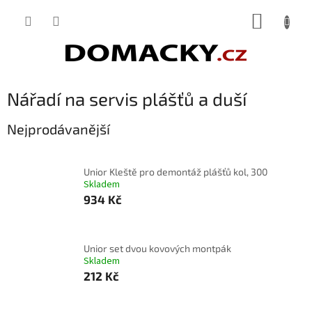
Přejít
NÁKUP
na
obsah
KOŠÍK
Nářadí na servis plášťů a duší
Nejprodávanější
Unior Kleště pro demontáž plášťů kol, 300
Skladem
934 Kč
Unior set dvou kovových montpák
Skladem
212 Kč