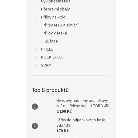
Cyklokosmetika
Přepravní obaly
Přilby na kolo
Přilby MTB a silniční
Přilby dětské
Full face
PIRELLI
ROCK SHOX
SRAM
Top 8 produktů
Nerezový nášlapný odpadkový
koš na tříděný odpad TORO 45l
2 190 Kč
Sáčky do odpadkového koše J
23L/40ks
179 Kč