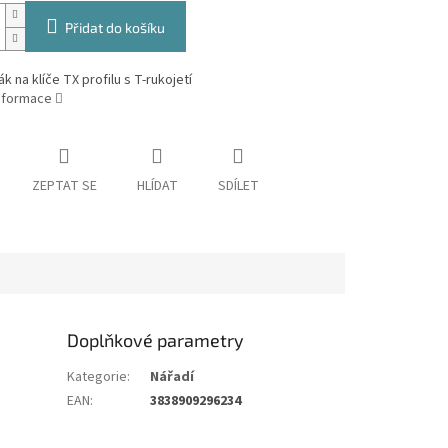
Přidat do košíku
k na klíče TX profilu s T-rukojetí
informace
ZEPTAT SE
HLÍDAT
SDÍLET
Doplňkové parametry
Kategorie
:
Nářadí
EAN
:
3838909296234