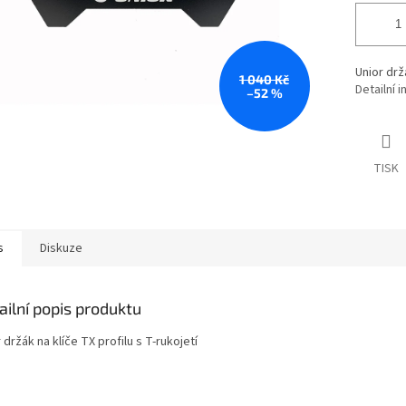
Unior držá
1 040 Kč
Detailní 
–52 %
TISK
s
Diskuze
ailní popis produktu
 držák na klíče TX profilu s T-rukojetí