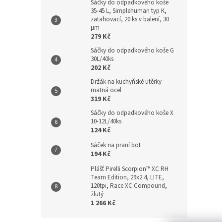
Sáčky do odpadkového koše
35-45 L, Simplehuman typ K,
zatahovací, 20 ks v balení, 30
µm
279 Kč
Sáčky do odpadkového koše G
30L/40ks
202 Kč
Držák na kuchyňské utěrky
matná ocel
319 Kč
Sáčky do odpadkového koše X
10-12L/40ks
124 Kč
Sáček na praní bot
194 Kč
Plášť Pirelli Scorpion™ XC RH
Team Edition, 29x2.4, LITE,
120tpi, Race XC Compound,
žlutý
1 266 Kč