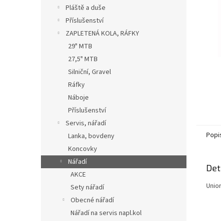
n
Pláště a duše
e
Příslušenství
l
ZAPLETENÁ KOLA, RÁFKY
29" MTB
27,5" MTB
Silniční, Gravel
Ráfky
Náboje
Příslušenství
Servis, nářadí
Popi
Lanka, bovdeny
Koncovky
Nářadí
Det
AKCE
Unior
Sety nářadí
Obecné nářadí
Nářadí na servis napl.kol