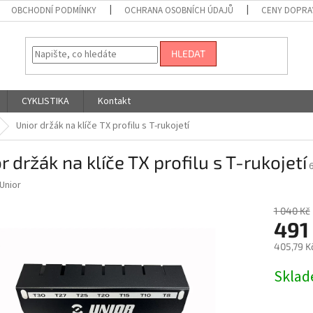
OBCHODNÍ PODMÍNKY
OCHRANA OSOBNÍCH ÚDAJŮ
CENY DOPRA
HLEDAT
CYKLISTIKA
Kontakt
Unior držák na klíče TX profilu s T-rukojetí
r držák na klíče TX profilu s T-rukojetí
Unior
1 040 Kč
491
405,79 K
Měrná
Skla
cena: