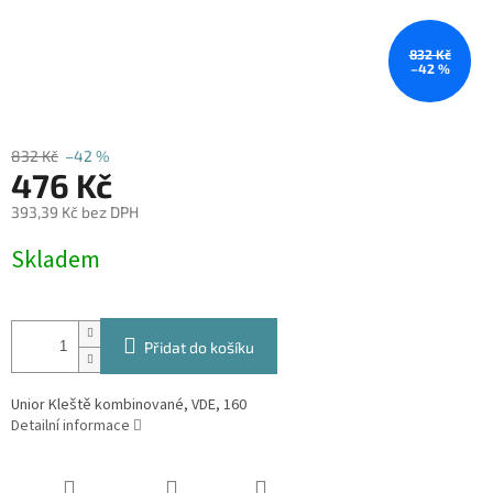
832 Kč
–42 %
832 Kč
–42 %
476 Kč
393,39 Kč bez DPH
Měrná
Skladem
cena:
Přidat do košíku
Unior Kleště kombinované, VDE, 160
Detailní informace