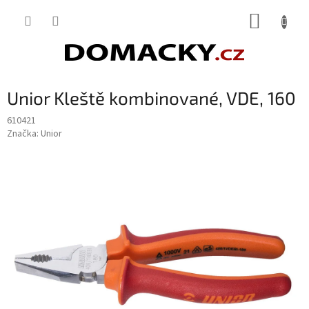
Přejít
NÁKUP
na
obsah
KOŠÍK
Unior Kleště kombinované, VDE, 160
610421
Značka:
Unior