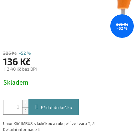
286 Kč
–52 %
286 Kč
–52 %
136 Kč
112,40 Kč bez DPH
Měrná
Skladem
cena:
Přidat do košíku
Unior Klíč IMBUS s kuličkou a rukojetí ve tvaru T, 5
Detailní informace