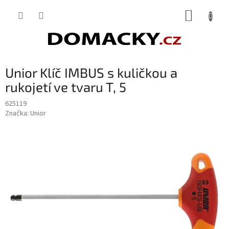
Přejít
NÁKUP
na
obsah
KOŠÍK
Unior Klíč IMBUS s kuličkou a
rukojetí ve tvaru T, 5
625119
Značka:
Unior