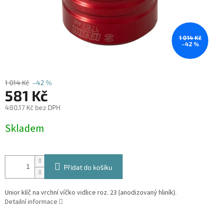
1 014 Kč
–42 %
1 014 Kč
–42 %
581 Kč
480,17 Kč bez DPH
Měrná
Skladem
cena:
Přidat do košíku
Unior klíč na vrchní víčko vidlice roz. 23 (anodizovaný hliník).
Detailní informace