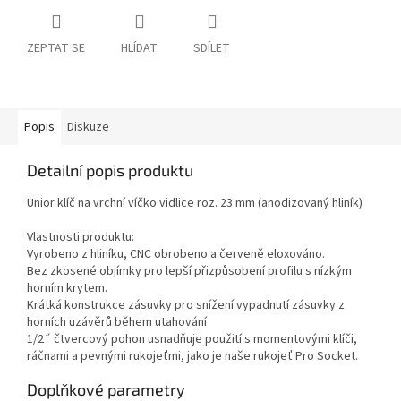
ZEPTAT SE
HLÍDAT
SDÍLET
Popis
Diskuze
Detailní popis produktu
Unior klíč na vrchní víčko vidlice roz. 23 mm (anodizovaný hliník)
Vlastnosti produktu:
Vyrobeno z hliníku, CNC obrobeno a červeně eloxováno.
Bez zkosené objímky pro lepší přizpůsobení profilu s nízkým
horním krytem.
Krátká konstrukce zásuvky pro snížení vypadnutí zásuvky z
horních uzávěrů během utahování
1/2˝ čtvercový pohon usnadňuje použití s momentovými klíči,
ráčnami a pevnými rukojeťmi, jako je naše rukojeť Pro Socket.
Doplňkové parametry