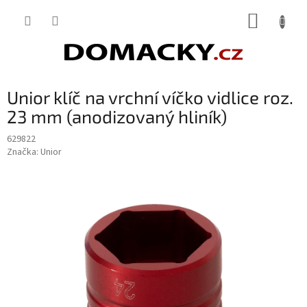
Přejít
NÁKUP
na
obsah
KOŠÍK
Unior klíč na vrchní víčko vidlice roz.
23 mm (anodizovaný hliník)
629822
Značka:
Unior