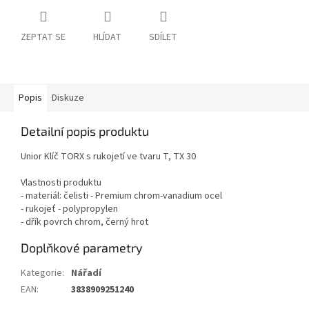
ZEPTAT SE
HLÍDAT
SDÍLET
Popis
Diskuze
Detailní popis produktu
Unior Klíč TORX s rukojetí ve tvaru T, TX 30
Vlastnosti produktu
- materiál: čelisti - Premium chrom-vanadium ocel
- rukojeť - polypropylen
- dřík povrch chrom, černý hrot
Doplňkové parametry
Kategorie
:
Nářadí
EAN
:
3838909251240