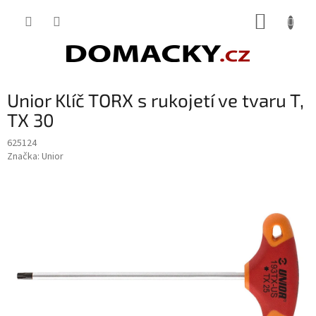
Přejít
NÁKUP
na
obsah
KOŠÍK
Unior Klíč TORX s rukojetí ve tvaru T,
TX 30
625124
Značka:
Unior