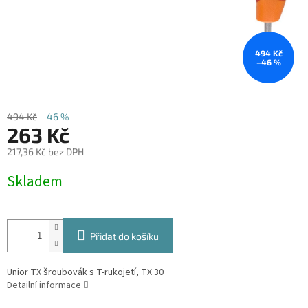
494 Kč
–46 %
494 Kč
–46 %
263 Kč
217,36 Kč bez DPH
Měrná
Skladem
cena:
Přidat do košíku
Unior TX šroubovák s T-rukojetí, TX 30
Detailní informace