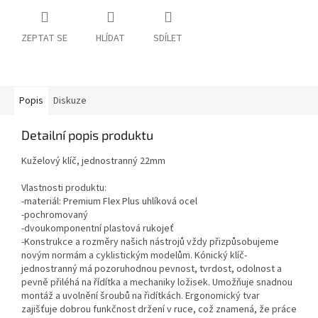
ZEPTAT SE
HLÍDAT
SDÍLET
Popis
Diskuze
Detailní popis produktu
Kuželový klíč, jednostranný 22mm
Vlastnosti produktu:
-materiál: Premium Flex Plus uhlíková ocel
-pochromovaný
-dvoukomponentní plastová rukojeť
-Konstrukce a rozměry našich nástrojů vždy přizpůsobujeme
novým normám a cyklistickým modelům. Kónický klíč-
jednostranný má pozoruhodnou pevnost, tvrdost, odolnost a
pevně přiléhá na řídítka a mechaniky ložisek. Umožňuje snadnou
montáž a uvolnění šroubů na řidítkách. Ergonomický tvar
zajišťuje dobrou funkčnost držení v ruce, což znamená, že práce