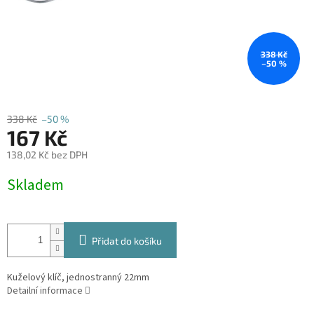
338 Kč
–50 %
338 Kč
–50 %
167 Kč
138,02 Kč bez DPH
Měrná
Skladem
cena:
Přidat do košíku
Kuželový klíč, jednostranný 22mm
Detailní informace