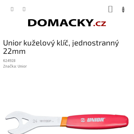
Přejít
NÁKUP
na
obsah
KOŠÍK
Unior kuželový klíč, jednostranný
22mm
624928
Značka:
Unior