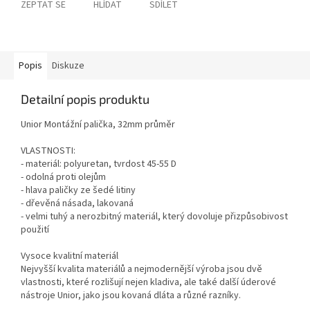
ZEPTAT SE
HLÍDAT
SDÍLET
Popis
Diskuze
Detailní popis produktu
Unior Montážní palička, 32mm průměr
VLASTNOSTI:
- materiál: polyuretan, tvrdost 45-55 D
- odolná proti olejům
- hlava paličky ze šedé litiny
- dřevěná násada, lakovaná
- velmi tuhý a nerozbitný materiál, který dovoluje přizpůsobivost
použití
Vysoce kvalitní materiál
Nejvyšší kvalita materiálů a nejmodernější výroba jsou dvě
vlastnosti, které rozlišují nejen kladiva, ale také další úderové
nástroje Unior, jako jsou kovaná dláta a různé razníky.