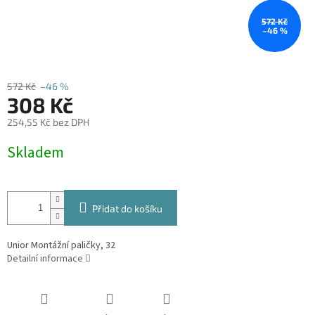
572 Kč
–46 %
572 Kč
–46 %
308 Kč
254,55 Kč bez DPH
Měrná
Skladem
cena:
Přidat do košíku
Unior Montážní paličky, 32
Detailní informace