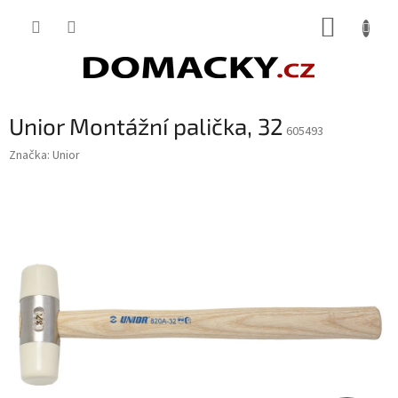
Přejít
NÁKUP
na
obsah
KOŠÍK
Unior Montážní palička, 32
605493
Značka:
Unior