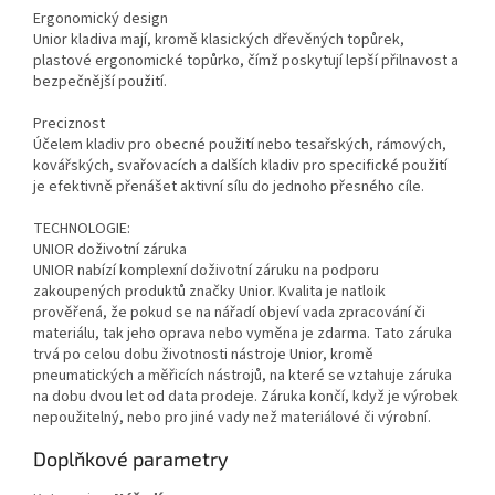
Ergonomický design
Unior kladiva mají, kromě klasických dřevěných topůrek,
plastové ergonomické topůrko, čímž poskytují lepší přilnavost a
bezpečnější použití.
Preciznost
Účelem kladiv pro obecné použití nebo tesařských, rámových,
kovářských, svařovacích a dalších kladiv pro specifické použití
je efektivně přenášet aktivní sílu do jednoho přesného cíle.
TECHNOLOGIE:
UNIOR doživotní záruka
UNIOR nabízí komplexní doživotní záruku na podporu
zakoupených produktů značky Unior. Kvalita je natloik
prověřená, že pokud se na nářadí objeví vada zpracování či
materiálu, tak jeho oprava nebo vyměna je zdarma. Tato záruka
trvá po celou dobu životnosti nástroje Unior, kromě
pneumatických a měřicích nástrojů, na které se vztahuje záruka
na dobu dvou let od data prodeje. Záruka končí, když je výrobek
nepoužitelný, nebo pro jiné vady než materiálové či výrobní.
Doplňkové parametry