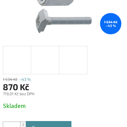
1 534 Kč
–43 %
1 534 Kč
–43 %
870 Kč
719,01 Kč bez DPH
Měrná
Skladem
cena: