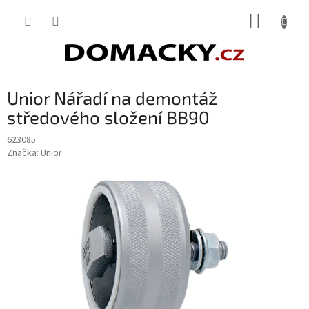
Přejít
NÁKUP
na
obsah
KOŠÍK
Unior Nářadí na demontáž
středového složení BB90
623085
Značka:
Unior