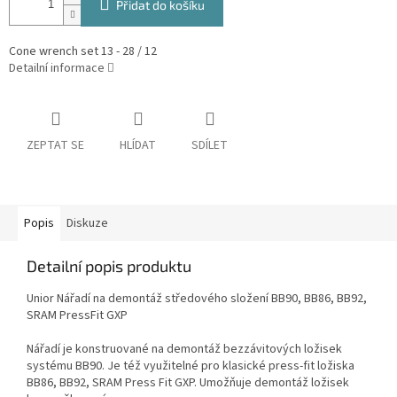
Přidat do košíku
Cone wrench set 13 - 28 / 12
Detailní informace
ZEPTAT SE
HLÍDAT
SDÍLET
Popis
Diskuze
Detailní popis produktu
Unior Nářadí na demontáž středového složení BB90, BB86, BB92,
SRAM PressFit GXP
Nářadí je konstruované na demontáž bezzávitových ložisek
systému BB90. Je též využitelné pro klasické press-fit ložiska
BB86, BB92, SRAM Press Fit GXP. Umožňuje demontáž ložisek