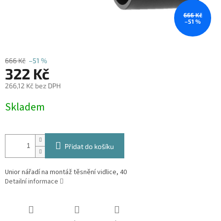
666 Kč
–51 %
666 Kč
–51 %
322 Kč
266,12 Kč bez DPH
Měrná
Skladem
cena:
Přidat do košíku
Unior nářadí na montáž těsnění vidlice, 40
Detailní informace