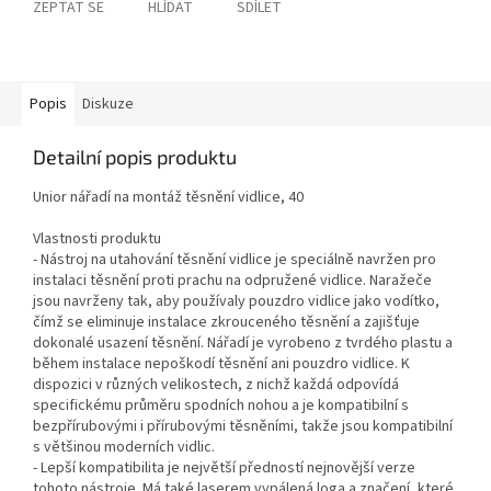
ZEPTAT SE
HLÍDAT
SDÍLET
Popis
Diskuze
Detailní popis produktu
Unior nářadí na montáž těsnění vidlice, 40
Vlastnosti produktu
- Nástroj na utahování těsnění vidlice je speciálně navržen pro
instalaci těsnění proti prachu na odpružené vidlice. Naražeče
jsou navrženy tak, aby používaly pouzdro vidlice jako vodítko,
čímž se eliminuje instalace zkrouceného těsnění a zajišťuje
dokonalé usazení těsnění. Nářadí je vyrobeno z tvrdého plastu a
během instalace nepoškodí těsnění ani pouzdro vidlice. K
dispozici v různých velikostech, z nichž každá odpovídá
specifickému průměru spodních nohou a je kompatibilní s
bezpřírubovými i přírubovými těsněními, takže jsou kompatibilní
s většinou moderních vidlic.
- Lepší kompatibilita je největší předností nejnovější verze
tohoto nástroje. Má také laserem vypálená loga a značení, které