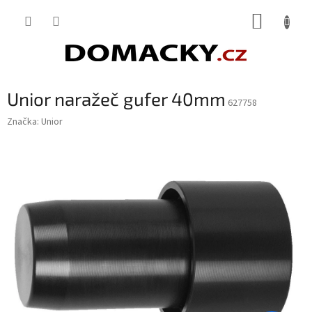
Přejít
NÁKUP
na
obsah
KOŠÍK
Unior naražeč gufer 40mm
627758
Značka:
Unior