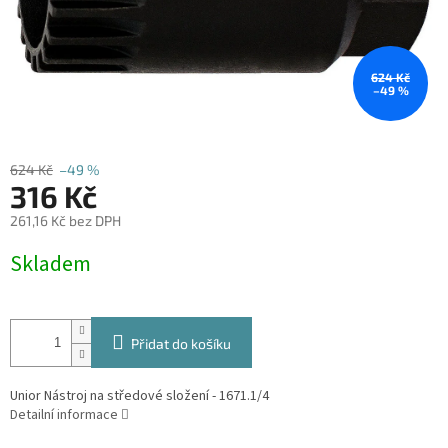
624 Kč
–49 %
624 Kč
–49 %
316 Kč
261,16 Kč bez DPH
Měrná
Skladem
cena:
Přidat do košíku
Unior Nástroj na středové složení - 1671.1/4
Detailní informace