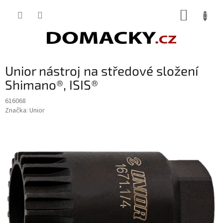
Přejít
NÁKUP
na
obsah
KOŠÍK
Unior nástroj na středové složení
Shimano®, ISIS®
616068
Značka:
Unior