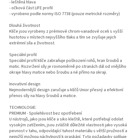
- leštěná hlava
- očková část LIFE profil
- vyrobeno podle normy ISO 7738 (pouze metrické rozměry)
Dlouhá životnost
Klíče jsou vyrobeny z prémiové chrom-vanadové oceli s vyšší
hustotou v místech nejvyššího tlaku a tím se zvyšuje jejich
extrémní síla a životnost.
Speciální profil
Speciální profil klíče zabraňuje poškození rohů, hran šroubů a
matic. Rozvržení síly je rovnoměrně po stranách dál od vnějšího
okraje hlavy matice nebo šroubu a né přímo na okraji.
Inovativní design
Nejmodernější design zaručuje u klíčů Unior přesný a efektivní
přenos síly na hlavy šroubů a matice.
TECHNOLOGIE:
PREMIUM - Spolehlivost bez opotřebení
U nástrojů, jako jsou klíče a siko kleště, které potřebují odolat
vysokým zatížením, jsou zvláště důležité vlastnosti jako vysoká
pevnost v tahu, odpovídající tuhost materiálu s větší pružností a
nejnižší možnou náchylností k praskání. Tyto požadavky splňuje