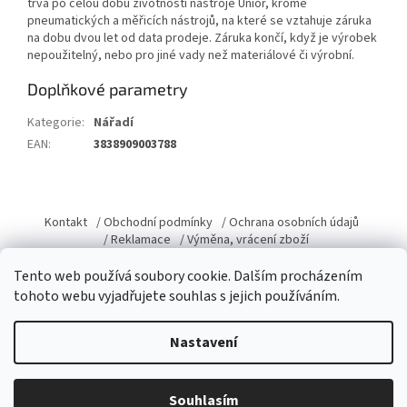
trvá po celou dobu životnosti nástroje Unior, kromě
pneumatických a měřicích nástrojů, na které se vztahuje záruka
na dobu dvou let od data prodeje. Záruka končí, když je výrobek
nepoužitelný, nebo pro jiné vady než materiálové či výrobní.
Doplňkové parametry
Kategorie
:
Nářadí
EAN
:
3838909003788
Z
á
Kontakt
/ Obchodní podmínky
/ Ochrana osobních údajů
p
/ Reklamace
/ Výměna, vrácení zboží
a
Tento web používá soubory cookie. Dalším procházením
t
tohoto webu vyjadřujete souhlas s jejich používáním.
í
Vytvořil Shoptet
Nastavení
Copyright 2026
Domacky.cz
. Všechna práva vyhrazena.
Upravit
Souhlasím
nastavení cookies