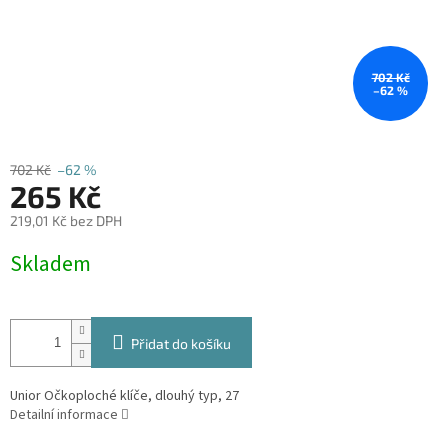
702 Kč
–62 %
702 Kč
–62 %
265 Kč
219,01 Kč bez DPH
Měrná
Skladem
cena:
Přidat do košíku
Unior Očkoploché klíče, dlouhý typ, 27
Detailní informace