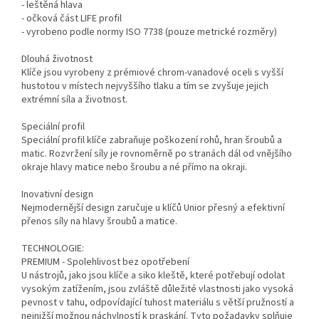
- leštěná hlava
- očková část LIFE profil
- vyrobeno podle normy ISO 7738 (pouze metrické rozměry)
Dlouhá životnost
Klíče jsou vyrobeny z prémiové chrom-vanadové oceli s vyšší
hustotou v místech nejvyššího tlaku a tím se zvyšuje jejich
extrémní síla a životnost.
Speciální profil
Speciální profil klíče zabraňuje poškození rohů, hran šroubů a
matic. Rozvržení síly je rovnoměrně po stranách dál od vnějšího
okraje hlavy matice nebo šroubu a né přímo na okraji.
Inovativní design
Nejmodernější design zaručuje u klíčů Unior přesný a efektivní
přenos síly na hlavy šroubů a matice.
TECHNOLOGIE:
PREMIUM - Spolehlivost bez opotřebení
U nástrojů, jako jsou klíče a siko kleště, které potřebují odolat
vysokým zatížením, jsou zvláště důležité vlastnosti jako vysoká
pevnost v tahu, odpovídající tuhost materiálu s větší pružností a
nejnižší možnou náchylností k praskání. Tyto požadavky splňuje