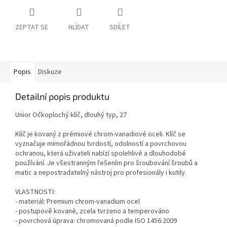
ZEPTAT SE
HLÍDAT
SDÍLET
Popis
Diskuze
Detailní popis produktu
Unior Očkoplochý klíč, dlouhý typ, 27
Klíč je kovaný z prémiové chrom-vanadiové oceli. Klíč se
vyznačuje mimořádnou tvrdostí, odolností a povrchovou
ochranou, která uživateli nabízí spolehlivé a dlouhodobé
používání. Je všestranným řešením pro šroubování šroubů a
matic a nepostradatelný nástroj pro profesionály i kutily.
VLASTNOSTI:
- materiál: Premium chrom-vanadium ocel
- postupově kované, zcela tvrzeno a temperováno
- povrchová úprava: chromovaná podle ISO 1456:2009