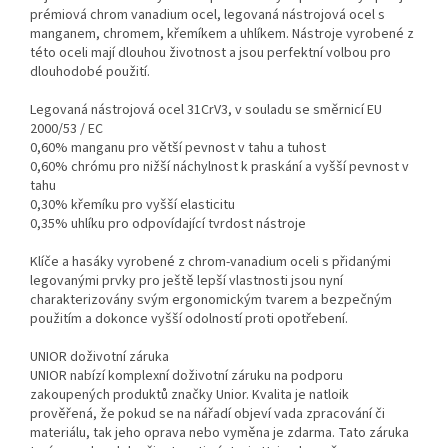
prémiová chrom vanadium ocel, legovaná nástrojová ocel s
manganem, chromem, křemíkem a uhlíkem. Nástroje vyrobené z
této oceli mají dlouhou životnost a jsou perfektní volbou pro
dlouhodobé použití.
Legovaná nástrojová ocel 31CrV3, v souladu se směrnicí EU
2000/53 / EC
0,60% manganu pro větší pevnost v tahu a tuhost
0,60% chrómu pro nižší náchylnost k praskání a vyšší pevnost v
tahu
0,30% křemíku pro vyšší elasticitu
0,35% uhlíku pro odpovídající tvrdost nástroje
Klíče a hasáky vyrobené z chrom-vanadium oceli s přidanými
legovanými prvky pro ještě lepší vlastnosti jsou nyní
charakterizovány svým ergonomickým tvarem a bezpečným
použitím a dokonce vyšší odolností proti opotřebení.
UNIOR doživotní záruka
UNIOR nabízí komplexní doživotní záruku na podporu
zakoupených produktů značky Unior. Kvalita je natloik
prověřená, že pokud se na nářadí objeví vada zpracování či
materiálu, tak jeho oprava nebo vyměna je zdarma. Tato záruka