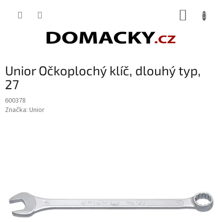
Přejít
NÁKUP
na
obsah
KOŠÍK
Unior Očkoplochý klíč, dlouhý typ,
27
600378
Značka:
Unior