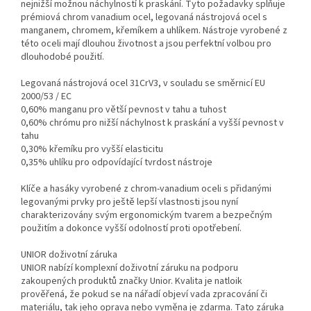
nejnižší možnou náchylností k praskání. Tyto požadavky splňuje
prémiová chrom vanadium ocel, legovaná nástrojová ocel s
manganem, chromem, křemíkem a uhlíkem. Nástroje vyrobené z
této oceli mají dlouhou životnost a jsou perfektní volbou pro
dlouhodobé použití.
Legovaná nástrojová ocel 31CrV3, v souladu se směrnicí EU
2000/53 / EC
0,60% manganu pro větší pevnost v tahu a tuhost
0,60% chrómu pro nižší náchylnost k praskání a vyšší pevnost v
tahu
0,30% křemíku pro vyšší elasticitu
0,35% uhlíku pro odpovídající tvrdost nástroje
Klíče a hasáky vyrobené z chrom-vanadium oceli s přidanými
legovanými prvky pro ještě lepší vlastnosti jsou nyní
charakterizovány svým ergonomickým tvarem a bezpečným
použitím a dokonce vyšší odolností proti opotřebení.
UNIOR doživotní záruka
UNIOR nabízí komplexní doživotní záruku na podporu
zakoupených produktů značky Unior. Kvalita je natloik
prověřená, že pokud se na nářadí objeví vada zpracování či
materiálu, tak jeho oprava nebo vyměna je zdarma. Tato záruka