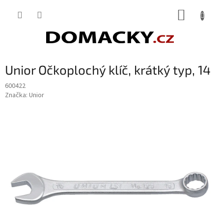
Přejít
NÁKUP
na
obsah
KOŠÍK
Unior Očkoplochý klíč, krátký typ, 14
600422
Značka:
Unior