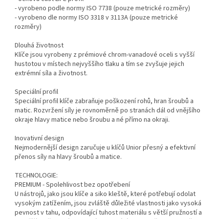
- vyrobeno podle normy ISO 7738 (pouze metrické rozměry)
- vyrobeno dle normy ISO 3318 v 3113A (pouze metrické
rozměry)
Dlouhá životnost
Klíče jsou vyrobeny z prémiové chrom-vanadové oceli s vyšší
hustotou v místech nejvyššího tlaku a tím se zvyšuje jejich
extrémní síla a životnost.
Speciální profil
Speciální profil klíče zabraňuje poškození rohů, hran šroubů a
matic. Rozvržení síly je rovnoměrně po stranách dál od vnějšího
okraje hlavy matice nebo šroubu a né přímo na okraji.
Inovativní design
Nejmodernější design zaručuje u klíčů Unior přesný a efektivní
přenos síly na hlavy šroubů a matice.
TECHNOLOGIE:
PREMIUM - Spolehlivost bez opotřebení
U nástrojů, jako jsou klíče a siko kleště, které potřebují odolat
vysokým zatížením, jsou zvláště důležité vlastnosti jako vysoká
pevnost v tahu, odpovídající tuhost materiálu s větší pružností a