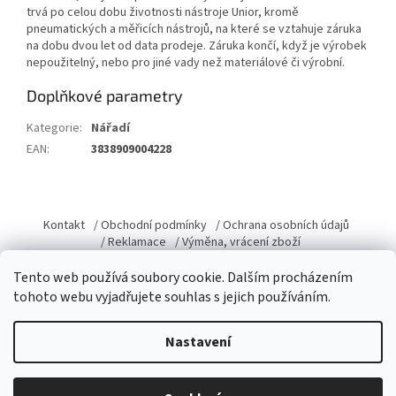
trvá po celou dobu životnosti nástroje Unior, kromě
pneumatických a měřicích nástrojů, na které se vztahuje záruka
na dobu dvou let od data prodeje. Záruka končí, když je výrobek
nepoužitelný, nebo pro jiné vady než materiálové či výrobní.
Doplňkové parametry
Kategorie
:
Nářadí
EAN
:
3838909004228
Z
á
Kontakt
/ Obchodní podmínky
/ Ochrana osobních údajů
p
/ Reklamace
/ Výměna, vrácení zboží
a
Tento web používá soubory cookie. Dalším procházením
t
tohoto webu vyjadřujete souhlas s jejich používáním.
í
Vytvořil Shoptet
Nastavení
Copyright 2026
Domacky.cz
. Všechna práva vyhrazena.
Upravit