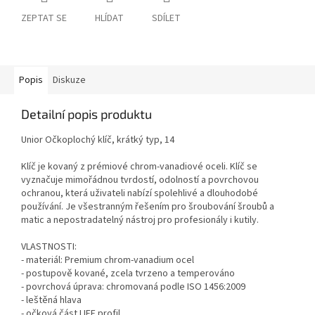
ZEPTAT SE
HLÍDAT
SDÍLET
Popis
Diskuze
Detailní popis produktu
Unior Očkoplochý klíč, krátký typ, 14
Klíč je kovaný z prémiové chrom-vanadiové oceli. Klíč se
vyznačuje mimořádnou tvrdostí, odolností a povrchovou
ochranou, která uživateli nabízí spolehlivé a dlouhodobé
používání. Je všestranným řešením pro šroubování šroubů a
matic a nepostradatelný nástroj pro profesionály i kutily.
VLASTNOSTI:
- materiál: Premium chrom-vanadium ocel
- postupově kované, zcela tvrzeno a temperováno
- povrchová úprava: chromovaná podle ISO 1456:2009
- leštěná hlava
- očková část LIFE profil