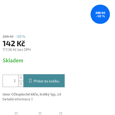
286 Kč
–50 %
286 Kč
–50 %
142 Kč
117,36 Kč bez DPH
Měrná
Skladem
cena:
Přidat do košíku
Unior Očkoploché klíče, krátký typ, 14
Detailní informace