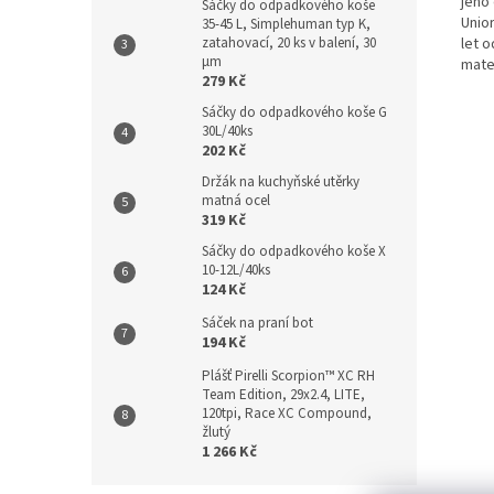
jeho
Sáčky do odpadkového koše
Unio
35-45 L, Simplehuman typ K,
zatahovací, 20 ks v balení, 30
let 
µm
mater
279 Kč
Sáčky do odpadkového koše G
30L/40ks
202 Kč
Držák na kuchyňské utěrky
matná ocel
319 Kč
Sáčky do odpadkového koše X
10-12L/40ks
124 Kč
Sáček na praní bot
194 Kč
Plášť Pirelli Scorpion™ XC RH
Team Edition, 29x2.4, LITE,
120tpi, Race XC Compound,
žlutý
1 266 Kč