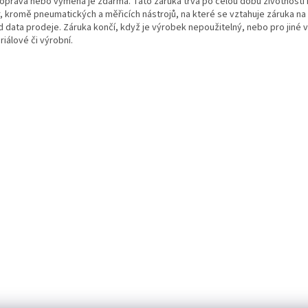
 oprava nebo vyměna je zdarma. Tato záruka trvá po celou dobu životnosti 
r, kromě pneumatických a měřicích nástrojů, na které se vztahuje záruka n
od data prodeje. Záruka končí, když je výrobek nepoužitelný, nebo pro jiné 
iálové či výrobní.