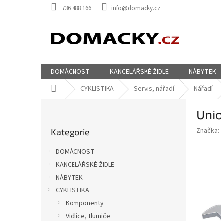
Přejít
736 488 166
info@domacky.cz
na
obsah
DOMÁCNOST
KANCELÁŘSKÉ ŽIDLE
NÁBYTEK
Domů
CYKLISTIKA
Servis, nářadí
Nářadí
P
Unio
o
Přeskočit
s
Značka:
Kategorie
kategorie
t
r
DOMÁCNOST
a
KANCELÁŘSKÉ ŽIDLE
n
NÁBYTEK
n
í
CYKLISTIKA
p
Komponenty
a
Vidlice, tlumiče