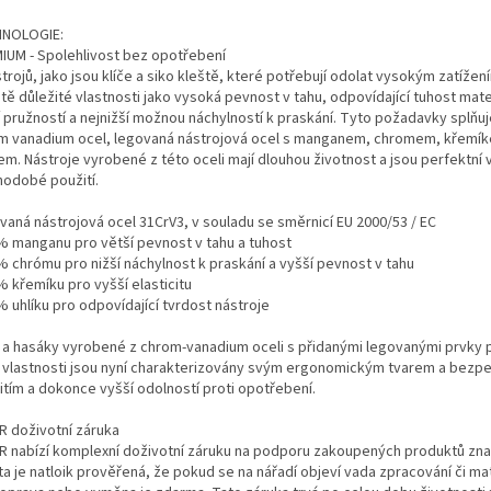
NOLOGIE:
IUM - Spolehlivost bez opotřebení
trojů, jako jsou klíče a siko kleště, které potřebují odolat vysokým zatížen
tě důležité vlastnosti jako vysoká pevnost v tahu, odpovídající tuhost mate
í pružností a nejnižší možnou náchylností k praskání. Tyto požadavky splňu
m vanadium ocel, legovaná nástrojová ocel s manganem, chromem, křemí
em. Nástroje vyrobené z této oceli mají dlouhou životnost a jsou perfektní
hodobé použití.
vaná nástrojová ocel 31CrV3, v souladu se směrnicí EU 2000/53 / EC
% manganu pro větší pevnost v tahu a tuhost
% chrómu pro nižší náchylnost k praskání a vyšší pevnost v tahu
% křemíku pro vyšší elasticitu
 uhlíku pro odpovídající tvrdost nástroje
e a hasáky vyrobené z chrom-vanadium oceli s přidanými legovanými prvky 
í vlastnosti jsou nyní charakterizovány svým ergonomickým tvarem a bez
itím a dokonce vyšší odolností proti opotřebení.
R doživotní záruka
R nabízí komplexní doživotní záruku na podporu zakoupených produktů zna
ta je natloik prověřená, že pokud se na nářadí objeví vada zpracování či mat