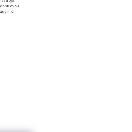
nástroje
a dobu dvou
vady než