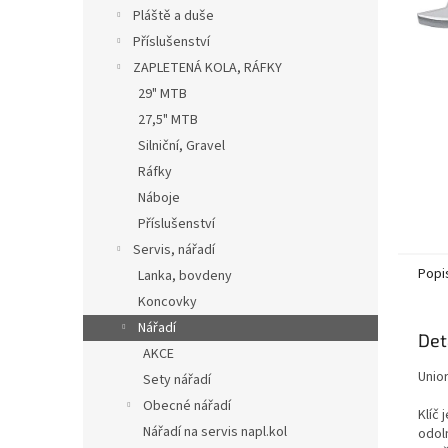
n
Pláště a duše
e
Příslušenství
l
ZAPLETENÁ KOLA, RÁFKY
29" MTB
27,5" MTB
Silniční, Gravel
Ráfky
Náboje
Příslušenství
Servis, nářadí
Popi
Lanka, bovdeny
Koncovky
Nářadí
Det
AKCE
Unior
Sety nářadí
Obecné nářadí
Klíč
Nářadí na servis napl.kol
odol