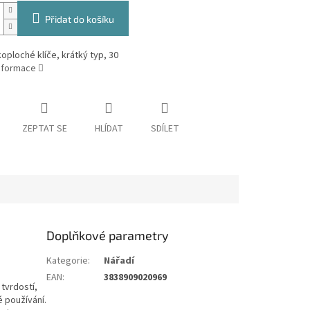
Přidat do košíku
oploché klíče, krátký typ, 30
informace
ZEPTAT SE
HLÍDAT
SDÍLET
Doplňkové parametry
Kategorie
:
Nářadí
EAN
:
3838909020969
tvrdostí,
é používání.