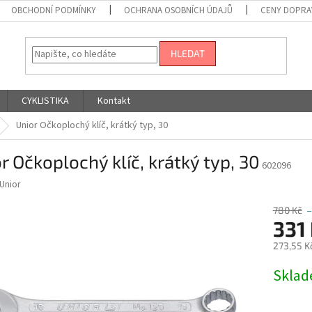
OBCHODNÍ PODMÍNKY
OCHRANA OSOBNÍCH ÚDAJŮ
CENY DOPRA
HLEDAT
CYKLISTIKA
Kontakt
Unior Očkoplochý klíč, krátký typ, 30
r Očkoplochý klíč, krátký typ, 30
602096
Unior
780 Kč
–
331
273,55 K
Měrná
Skla
cena: