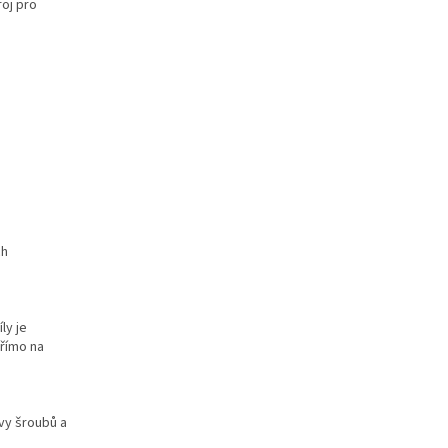
oj pro
ch
ly je
přímo na
avy šroubů a