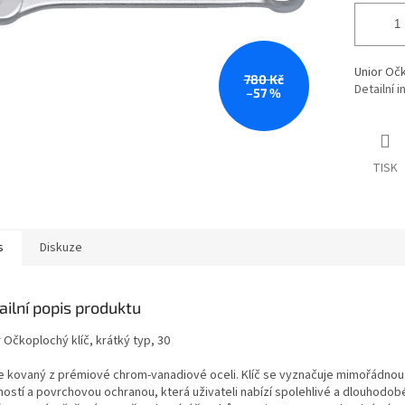
Unior Očk
780 Kč
Detailní 
–57 %
TISK
s
Diskuze
ailní popis produktu
 Očkoplochý klíč, krátký typ, 30
 je kovaný z prémiové chrom-vanadiové oceli. Klíč se vyznačuje mimořádnou 
ností a povrchovou ochranou, která uživateli nabízí spolehlivé a dlouhodob