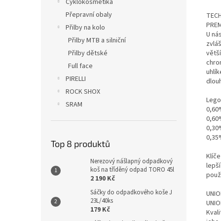
Cyklokosmetika
Přepravní obaly
TECH
PREM
Přilby na kolo
U nás
Přilby MTB a silniční
zvláš
Přilby dětské
větš
chro
Full face
uhlík
PIRELLI
dlou
ROCK SHOX
Lego
SRAM
0,60
0,60
0,30
0,35%
Top 8 produktů
Klíč
Nerezový nášlapný odpadkový
lepš
koš na tříděný odpad TORO 45l
použ
2 190 Kč
Sáčky do odpadkového koše J
UNIO
23L/40ks
UNIO
179 Kč
Kvali