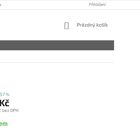
VY
Přihlášení
NÁKUPNÍ
Prázdný košík
KOŠÍK
57 %
 Kč
č bez DPH
dem