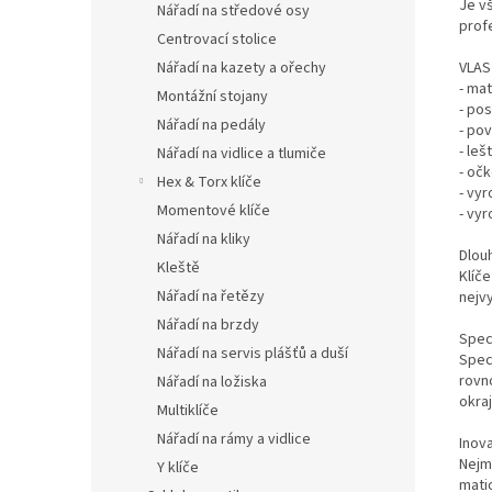
Je v
Nářadí na středové osy
profe
Centrovací stolice
Nářadí na kazety a ořechy
VLAS
- ma
Montážní stojany
- po
Nářadí na pedály
- po
- leš
Nářadí na vidlice a tlumiče
- očk
Hex & Torx klíče
- vy
Momentové klíče
- vy
Nářadí na kliky
Dlou
Kleště
Klíč
Nářadí na řetězy
nejvy
Nářadí na brzdy
Speci
Nářadí na servis plášťů a duší
Speci
rovn
Nářadí na ložiska
okraj
Multiklíče
Nářadí na rámy a vidlice
Inova
Nejmo
Y klíče
mati