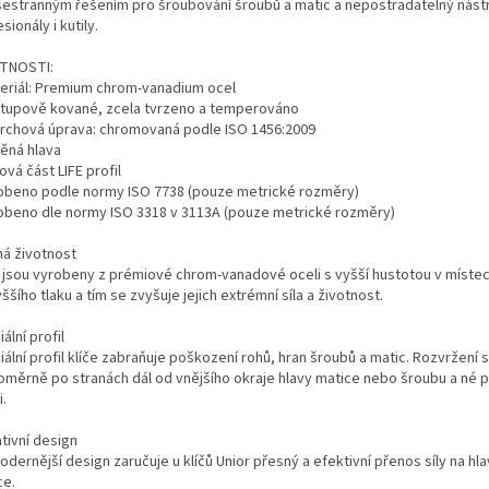
šestranným řešením pro šroubování šroubů a matic a nepostradatelný nástr
sionály i kutily.
TNOSTI:
teriál: Premium chrom-vanadium ocel
stupově kované, zcela tvrzeno a temperováno
vrchová úprava: chromovaná podle ISO 1456:2009
těná hlava
ová část LIFE profil
robeno podle normy ISO 7738 (pouze metrické rozměry)
robeno dle normy ISO 3318 v 3113A (pouze metrické rozměry)
há životnost
e jsou vyrobeny z prémiové chrom-vanadové oceli s vyšší hustotou v míste
ššího tlaku a tím se zvyšuje jejich extrémní síla a životnost.
ální profil
ální profil klíče zabraňuje poškození rohů, hran šroubů a matic. Rozvržení sí
oměrně po stranách dál od vnějšího okraje hlavy matice nebo šroubu a né 
i.
tivní design
dernější design zaručuje u klíčů Unior přesný a efektivní přenos síly na hl
ce.