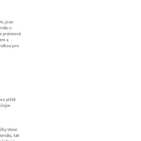
ím, jsou
riálu s
je prémiová
kem a
 volbou pro
pro ještě
pečným
čky Unior.
eriálu, tak