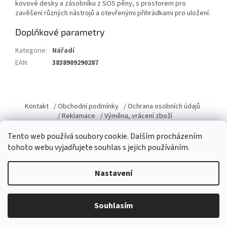
kovové desky a zásobníku z SOS pěny, s prostorem pro
zavěšení různých nástrojů a otevřenými přihrádkami pro uložení.
Doplňkové parametry
Kategorie
:
Nářadí
EAN
:
3838909290287
Z
á
Kontakt
/ Obchodní podmínky
/ Ochrana osobních údajů
p
/ Reklamace
/ Výměna, vrácení zboží
a
Tento web používá soubory cookie. Dalším procházením
t
tohoto webu vyjadřujete souhlas s jejich používáním.
í
Vytvořil Shoptet
Nastavení
Copyright 2026
Domacky.cz
. Všechna práva vyhrazena.
Upravit
Souhlasím
nastavení cookies