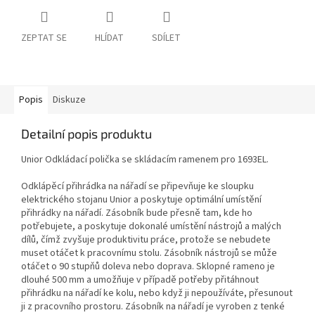
ZEPTAT SE
HLÍDAT
SDÍLET
Popis
Diskuze
Detailní popis produktu
Unior Odkládací polička se skládacím ramenem pro 1693EL.
Odklápěcí přihrádka na nářadí se připevňuje ke sloupku
elektrického stojanu Unior a poskytuje optimální umístění
přihrádky na nářadí. Zásobník bude přesně tam, kde ho
potřebujete, a poskytuje dokonalé umístění nástrojů a malých
dílů, čímž zvyšuje produktivitu práce, protože se nebudete
muset otáčet k pracovnímu stolu. Zásobník nástrojů se může
otáčet o 90 stupňů doleva nebo doprava. Sklopné rameno je
dlouhé 500 mm a umožňuje v případě potřeby přitáhnout
přihrádku na nářadí ke kolu, nebo když ji nepoužíváte, přesunout
ji z pracovního prostoru. Zásobník na nářadí je vyroben z tenké