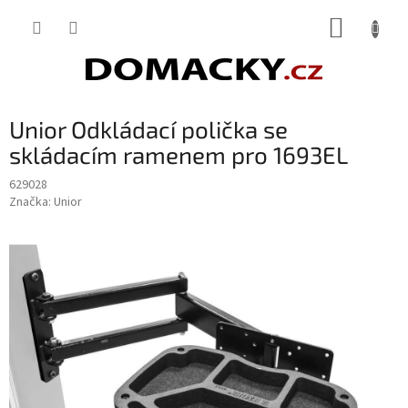
Přejít
NÁKUP
na
obsah
KOŠÍK
Unior Odkládací polička se
skládacím ramenem pro 1693EL
629028
Značka:
Unior