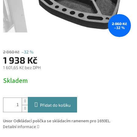
2 860 Kč
–32 %
2 860 Kč
–32 %
1 938 Kč
1 601,65 Kč bez DPH
Měrná
Skladem
cena:
Přidat do košíku
Unior Odkládací polička se skládacím ramenem pro 1693EL.
Detailní informace