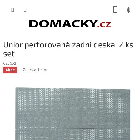
Přejít
NÁKUP
na
obsah
KOŠÍK
Unior perforovaná zadní deska, 2 ks
set
625652
Značka:
Unior
Akce