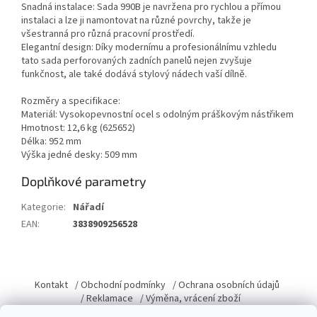
Snadná instalace: Sada 990B je navržena pro rychlou a přímou
instalaci a lze ji namontovat na různé povrchy, takže je
všestranná pro různá pracovní prostředí.
Elegantní design: Díky modernímu a profesionálnímu vzhledu
tato sada perforovaných zadních panelů nejen zvyšuje
funkčnost, ale také dodává stylový nádech vaší dílně.
Rozměry a specifikace:
Materiál: Vysokopevnostní ocel s odolným práškovým nástřikem
Hmotnost: 12,6 kg (625652)
Délka: 952 mm
Výška jedné desky: 509 mm
Doplňkové parametry
Kategorie
:
Nářadí
EAN
:
3838909256528
Z
á
Kontakt
/ Obchodní podmínky
/ Ochrana osobních údajů
p
/ Reklamace
/ Výměna, vrácení zboží
a