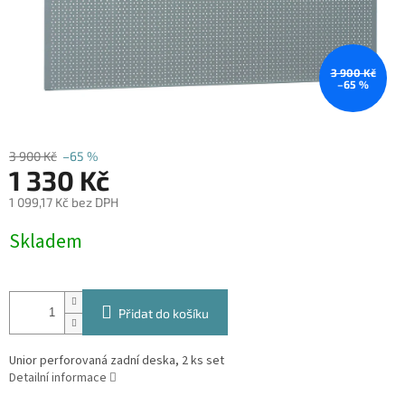
3 900 Kč
–65 %
3 900 Kč
–65 %
1 330 Kč
1 099,17 Kč bez DPH
Měrná
Skladem
cena:
Přidat do košíku
Unior perforovaná zadní deska, 2 ks set
Detailní informace