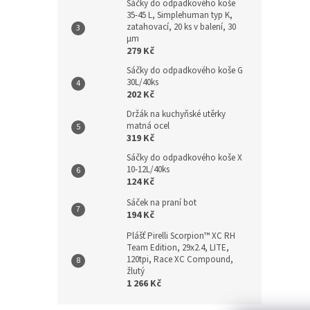
Sáčky do odpadkového koše
35-45 L, Simplehuman typ K,
zatahovací, 20 ks v balení, 30
µm
279 Kč
Sáčky do odpadkového koše G
30L/40ks
202 Kč
Držák na kuchyňské utěrky
matná ocel
319 Kč
Sáčky do odpadkového koše X
10-12L/40ks
124 Kč
Sáček na praní bot
194 Kč
Plášť Pirelli Scorpion™ XC RH
Team Edition, 29x2.4, LITE,
120tpi, Race XC Compound,
žlutý
1 266 Kč