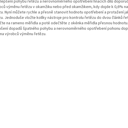
zlepšení pohybu řetězu a nerovnoměrného opotřebení hnacích dílů doporuč
bců výměnu řetězu v okamžiku nebo před okamžikem, kdy dojde k 0,6% na
zu. Nyní můžete rychle a přesně stanovit hodnotu opotřebení a protažení j
zu. Jednoduše vložte kolíky nástroje pro kontrolu řetězu do dvou článků ře
ačte na rameno měřidla a poté odečtěte z okénka měřidla přesnou hodnotu.
šení dopadů špatného pohybu a nerovnoměrného opotřebení pohonu dop
ina výrobců výměnu řetězu.