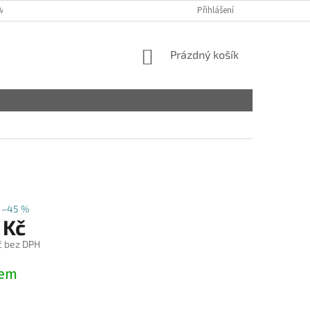
VY
Přihlášení
NÁKUPNÍ
Prázdný košík
KOŠÍK
–45 %
 Kč
č bez DPH
dem