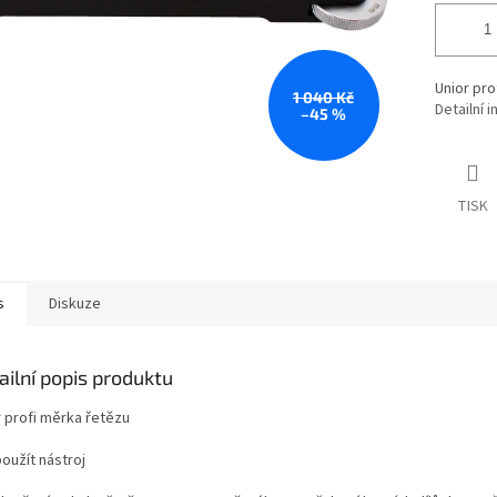
Unior pro
1 040 Kč
Detailní 
–45 %
TISK
s
Diskuze
ailní popis produktu
r profi měrka řetězu
oužít nástroj