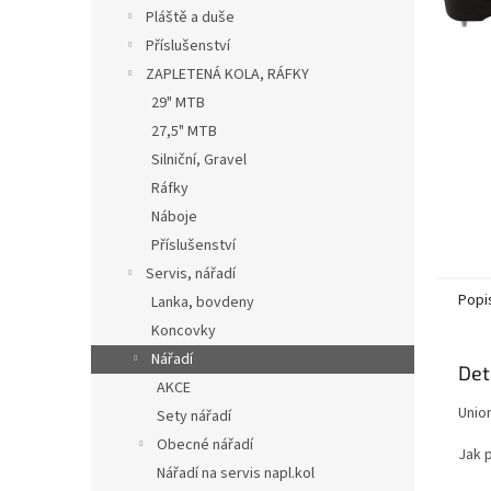
n
Pláště a duše
e
Příslušenství
l
ZAPLETENÁ KOLA, RÁFKY
29" MTB
27,5" MTB
Silniční, Gravel
Ráfky
Náboje
Příslušenství
Servis, nářadí
Popi
Lanka, bovdeny
Koncovky
Nářadí
Det
AKCE
Unio
Sety nářadí
Obecné nářadí
Jak p
Nářadí na servis napl.kol