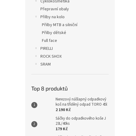
Cyklokosmetika
Přepravní obaly
Přilby na kolo
Přilby MTB a silniční
Přilby dětské
Full face
PIRELLI
ROCK SHOX
SRAM
Top 8 produktů
Nerezový nášlapný odpadkový
koš na tříděný odpad TORO 45l
2 190 Kč
Sáčky do odpadkového koše J
23L/40ks
179 Kč