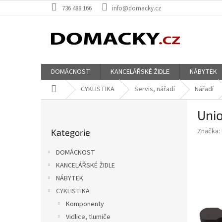
Přejít
736 488 166
info@domacky.cz
na
obsah
DOMÁCNOST
KANCELÁŘSKÉ ŽIDLE
NÁBYTEK
Domů
CYKLISTIKA
Servis, nářadí
Nářadí
P
Unio
o
Přeskočit
s
Značka:
Kategorie
kategorie
t
r
DOMÁCNOST
a
KANCELÁŘSKÉ ŽIDLE
n
NÁBYTEK
n
í
CYKLISTIKA
p
Komponenty
a
Vidlice, tlumiče