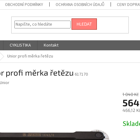
OBCHODNÍ PODMÍNKY
OCHRANA OSOBNÍCH ÚDAJŮ
CENY DOPRA
HLEDAT
CYKLISTIKA
Kontakt
Unior profi měrka řetězu
r profi měrka řetězu
617170
Unior
1 040 Kč
564
466,12 K
Měrná
Skla
cena: