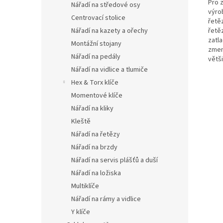
Pro 
Nářadí na středové osy
výro
Centrovací stolice
řetě
Nářadí na kazety a ořechy
řetě
zatl
Montážní stojany
zmen
Nářadí na pedály
větš
Nářadí na vidlice a tlumiče
Hex & Torx klíče
Momentové klíče
Nářadí na kliky
Kleště
Nářadí na řetězy
Nářadí na brzdy
Nářadí na servis plášťů a duší
Nářadí na ložiska
Multiklíče
Nářadí na rámy a vidlice
Y klíče