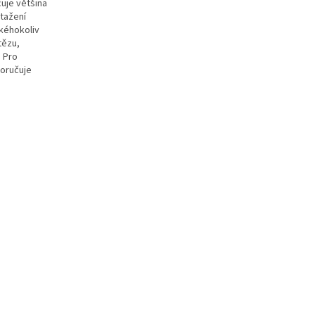
uje většina
tažení
akéhokoliv
tězu,
 Pro
oručuje