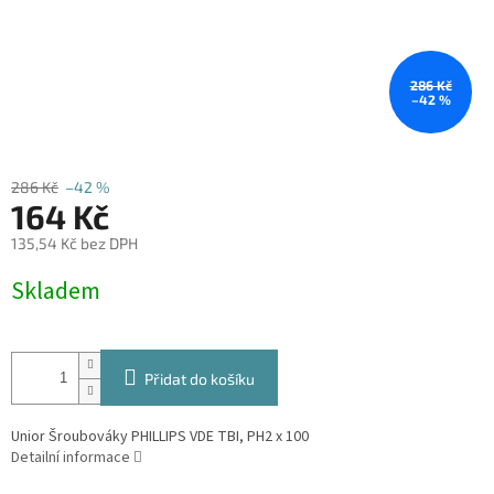
286 Kč
–42 %
286 Kč
–42 %
164 Kč
135,54 Kč bez DPH
Měrná
Skladem
cena:
Přidat do košíku
Unior Šroubováky PHILLIPS VDE TBI, PH2 x 100
Detailní informace