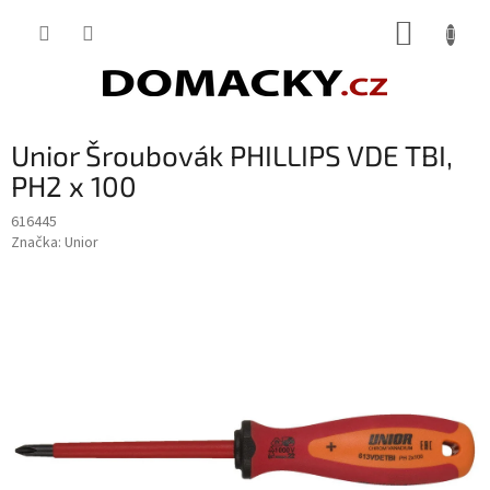
Přejít
NÁKUP
na
obsah
KOŠÍK
Unior Šroubovák PHILLIPS VDE TBI,
PH2 x 100
616445
Značka:
Unior