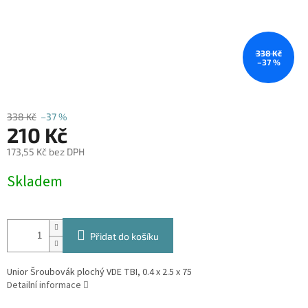
338 Kč
–37 %
338 Kč
–37 %
210 Kč
173,55 Kč bez DPH
Měrná
Skladem
cena:
Přidat do košíku
Unior Šroubovák plochý VDE TBI, 0.4 x 2.5 x 75
Detailní informace