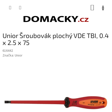
Přejít
NÁKUP
na
obsah
KOŠÍK
Unior Šroubovák plochý VDE TBI, 0.4
x 2.5 x 75
616442
Značka:
Unior