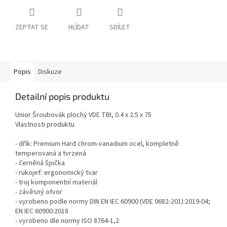
ZEPTAT SE
HLÍDAT
SDÍLET
Popis
Diskuze
Detailní popis produktu
Unior Šroubovák plochý VDE TBI, 0.4 x 2.5 x 75
Vlastnosti produktu
- dřík: Premium Hard chrom-vanadium ocel, kompletně
temperovaná a tvrzená
- černěná špička
- rukojeť: ergonomický tvar
- troj komponentní materiál
- závěsný otvor
- vyrobeno podle normy DIN EN IEC 60900 (VDE 0682-201):2019-04;
EN IEC 60900:2018
- vyrobeno dle normy ISO 8764-1,2