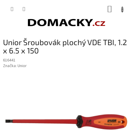
Přejít
NÁKUP
na
obsah
KOŠÍK
Unior Šroubovák plochý VDE TBI, 1.2
x 6.5 x 150
616441
Značka:
Unior