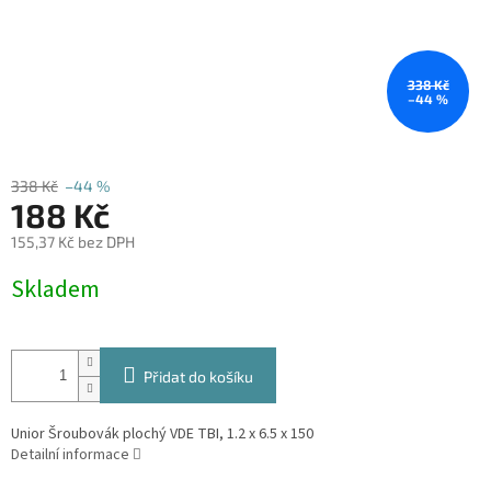
338 Kč
–44 %
338 Kč
–44 %
188 Kč
155,37 Kč bez DPH
Měrná
Skladem
cena:
Přidat do košíku
Unior Šroubovák plochý VDE TBI, 1.2 x 6.5 x 150
Detailní informace