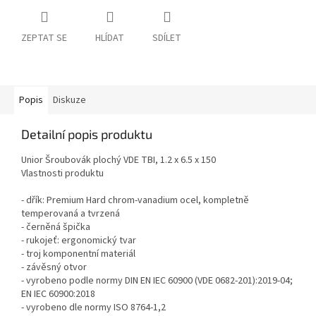
ZEPTAT SE
HLÍDAT
SDÍLET
Popis
Diskuze
Detailní popis produktu
Unior Šroubovák plochý VDE TBI, 1.2 x 6.5 x 150
Vlastnosti produktu
- dřík: Premium Hard chrom-vanadium ocel, kompletně
temperovaná a tvrzená
- černěná špička
- rukojeť: ergonomický tvar
- troj komponentní materiál
- závěsný otvor
- vyrobeno podle normy DIN EN IEC 60900 (VDE 0682-201):2019-04;
EN IEC 60900:2018
- vyrobeno dle normy ISO 8764-1,2