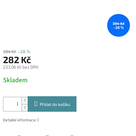
394 Kč
–28 %
394 Kč
–28 %
282 Kč
233,06 Kč bez DPH
Měrná
Skladem
cena:
Přidat do košíku
Detailní informace