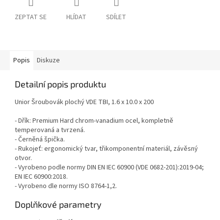
ZEPTAT SE
HLÍDAT
SDÍLET
Popis
Diskuze
Detailní popis produktu
Unior Šroubovák plochý VDE TBI, 1.6 x 10.0 x 200
- Dřík: Premium Hard chrom-vanadium ocel, kompletně
temperovaná a tvrzená.
- Černěná špička.
- Rukojeť: ergonomický tvar, třikomponentní materiál, závěsný
otvor.
- Vyrobeno podle normy DIN EN IEC 60900 (VDE 0682-201):2019-04;
EN IEC 60900:2018.
- Vyrobeno dle normy ISO 8764-1,2.
Doplňkové parametry