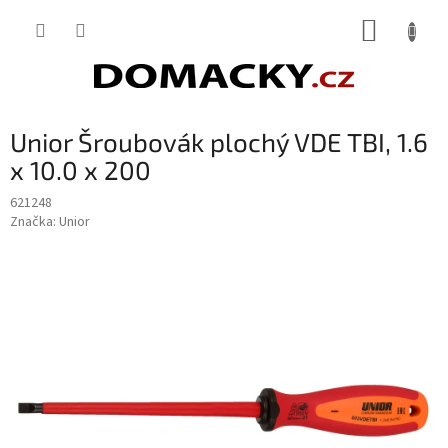
Přejít
NÁKUP
na
obsah
KOŠÍK
Unior Šroubovák plochý VDE TBI, 1.6
x 10.0 x 200
621248
Značka:
Unior