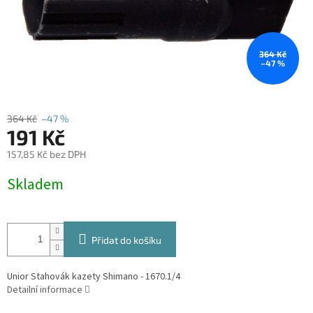
364 Kč
–47 %
364 Kč
–47 %
191 Kč
157,85 Kč bez DPH
Měrná
Skladem
cena:
Přidat do košíku
Unior Stahovák kazety Shimano - 1670.1/4
Detailní informace