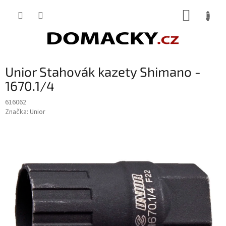
Přejít
NÁKUP
na
obsah
KOŠÍK
Unior Stahovák kazety Shimano -
1670.1/4
616062
Značka:
Unior