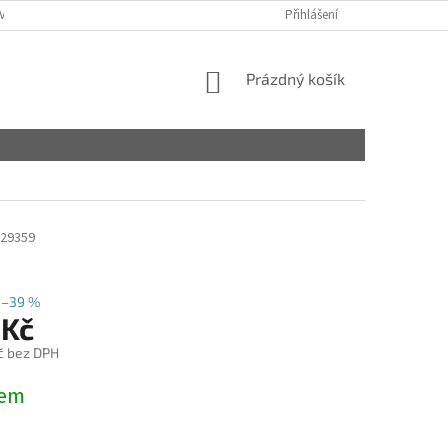
VY
Přihlášení
NÁKUPNÍ
Prázdný košík
KOŠÍK
29359
–39 %
 Kč
č bez DPH
dem