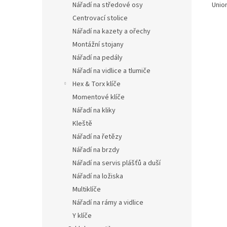
Unio
Nářadí na středové osy
Centrovací stolice
Nářadí na kazety a ořechy
Montážní stojany
Nářadí na pedály
Nářadí na vidlice a tlumiče
Hex & Torx klíče
Momentové klíče
Nářadí na kliky
Kleště
Nářadí na řetězy
Nářadí na brzdy
Nářadí na servis plášťů a duší
Nářadí na ložiska
Multiklíče
Nářadí na rámy a vidlice
Y klíče