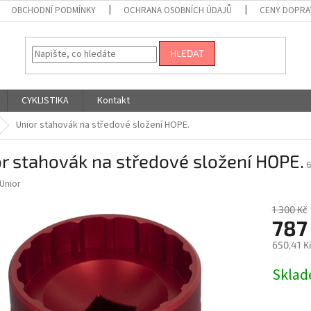
OBCHODNÍ PODMÍNKY
OCHRANA OSOBNÍCH ÚDAJŮ
CENY DOPRA
HLEDAT
CYKLISTIKA
Kontakt
Unior stahovák na středové složení HOPE.
r stahovák na středové složení HOPE.
6
Unior
1 300 Kč
787
650,41 K
Měrná
Skla
cena: