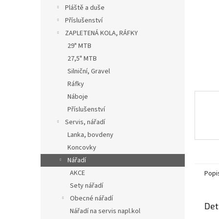
n
Pláště a duše
e
Příslušenství
l
ZAPLETENÁ KOLA, RÁFKY
29" MTB
27,5" MTB
Silniční, Gravel
Ráfky
Náboje
Příslušenství
Servis, nářadí
Lanka, bovdeny
Koncovky
Nářadí
AKCE
Popi
Sety nářadí
Obecné nářadí
Det
Nářadí na servis napl.kol