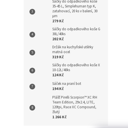
Sáčky do odpadkového koše
35-45 L, Simplehuman typ K,
zatahovací, 20 ks v balení, 30
µm
279 Kč
Sáčky do odpadkového koše G
30L/40ks
202 Kč
Držák na kuchyňské utěrky
matná ocel
319 Kč
Sáčky do odpadkového koše X
10-12L/40ks
124 Kč
Sáček na praní bot
194 Kč
Plášť Pirelli Scorpion™ XC RH
Team Edition, 29x2.4, LITE,
120tpi, Race XC Compound,
žlutý
1 266 Kč