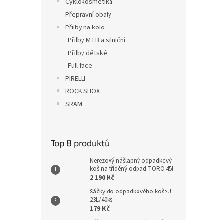
Cyklokosmetika
Přepravní obaly
Přilby na kolo
Přilby MTB a silniční
Přilby dětské
Full face
PIRELLI
ROCK SHOX
SRAM
Top 8 produktů
Nerezový nášlapný odpadkový
koš na tříděný odpad TORO 45l
2 190 Kč
Sáčky do odpadkového koše J
23L/40ks
179 Kč