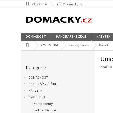
Přejít
736 488 166
info@domacky.cz
na
obsah
DOMÁCNOST
KANCELÁŘSKÉ ŽIDLE
NÁBYTEK
Domů
CYKLISTIKA
Servis, nářadí
Nářadí
P
Unio
o
Přeskočit
s
Značka:
Kategorie
kategorie
t
r
DOMÁCNOST
a
KANCELÁŘSKÉ ŽIDLE
n
NÁBYTEK
n
í
CYKLISTIKA
p
Komponenty
a
Vidlice, tlumiče