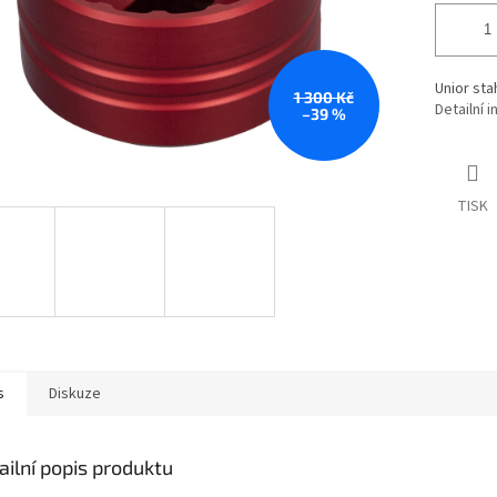
Unior sta
1 300 Kč
Detailní 
–39 %
TISK
s
Diskuze
ailní popis produktu