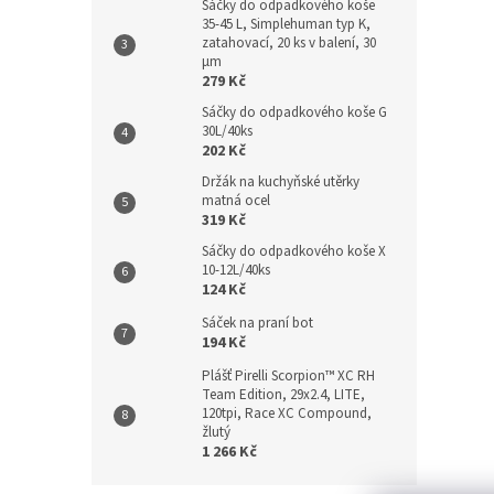
Sáčky do odpadkového koše
35-45 L, Simplehuman typ K,
zatahovací, 20 ks v balení, 30
µm
279 Kč
Sáčky do odpadkového koše G
30L/40ks
202 Kč
Držák na kuchyňské utěrky
matná ocel
319 Kč
Sáčky do odpadkového koše X
10-12L/40ks
124 Kč
Sáček na praní bot
194 Kč
Plášť Pirelli Scorpion™ XC RH
Team Edition, 29x2.4, LITE,
120tpi, Race XC Compound,
žlutý
1 266 Kč