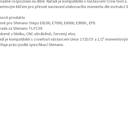
snadné rozpoznání na dílně. Nářadí je kompatibilní s nástavcem Crow foot a 
ntovým klíčem pro přesné nastavení utahovacího momentu dle instrukcí 
tnosti produktu
čené pro Shimano Steps E6100, E7000, E8000, E9000 , EP8.
hrada za Shimano TL-FC39.
robené z hliníku, CNC-obráběné, červený elox.
řadí je kompatibilní s crowfoot nástavcem Unior 1725/CF a 1/2" momentovým
ňuje práci podle specifikací Shimano.