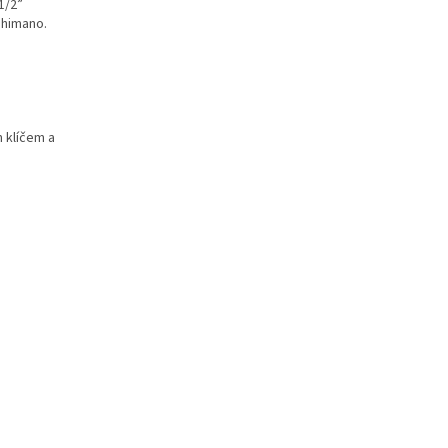
1/2”
Shimano.
 klíčem a