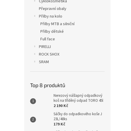
Cyklokosmetika
Přepravní obaly
Přilby na kolo
Přilby MTB a silniční
Přilby dětské
Full face
PIRELLI
ROCK SHOX
SRAM
Top 8 produktů
Nerezový nášlapný odpadkový
koš na tříděný odpad TORO 45l
2 190 Kč
Sáčky do odpadkového koše J
23L/40ks
179 Kč