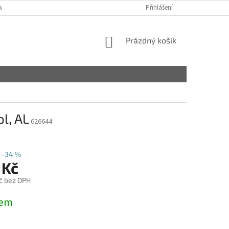
VY
Přihlášení
NÁKUPNÍ
Prázdný košík
KOŠÍK
l, AL
626644
–34 %
 Kč
č bez DPH
dem