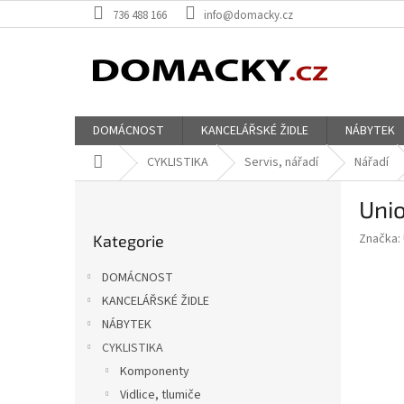
Přejít
736 488 166
info@domacky.cz
na
obsah
DOMÁCNOST
KANCELÁŘSKÉ ŽIDLE
NÁBYTEK
Domů
CYKLISTIKA
Servis, nářadí
Nářadí
P
Unio
o
Přeskočit
s
Značka:
Kategorie
kategorie
t
r
DOMÁCNOST
a
KANCELÁŘSKÉ ŽIDLE
n
NÁBYTEK
n
í
CYKLISTIKA
p
Komponenty
a
Vidlice, tlumiče