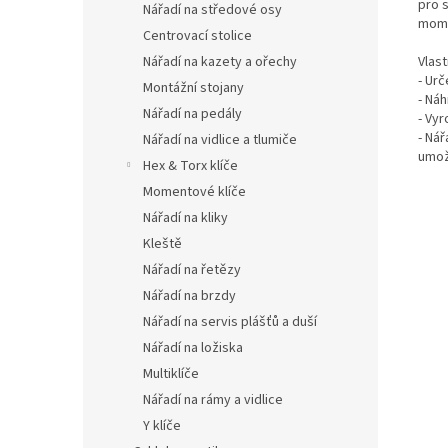
pro 
Nářadí na středové osy
mome
Centrovací stolice
Nářadí na kazety a ořechy
Vlas
- Ur
Montážní stojany
- Ná
Nářadí na pedály
- Vy
- Ná
Nářadí na vidlice a tlumiče
umož
Hex & Torx klíče
Momentové klíče
Nářadí na kliky
Kleště
Nářadí na řetězy
Nářadí na brzdy
Nářadí na servis plášťů a duší
Nářadí na ložiska
Multiklíče
Nářadí na rámy a vidlice
Y klíče