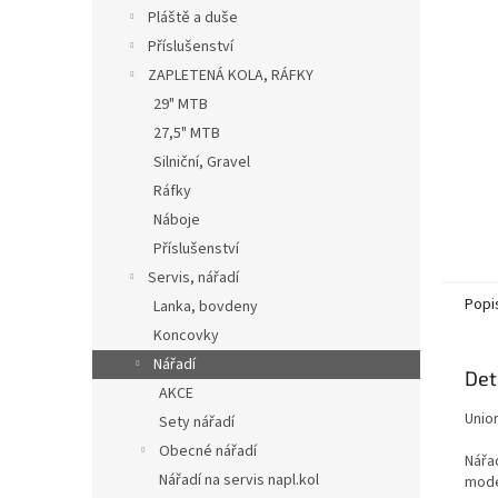
n
Pláště a duše
e
Příslušenství
l
ZAPLETENÁ KOLA, RÁFKY
29" MTB
27,5" MTB
Silniční, Gravel
Ráfky
Náboje
Příslušenství
Servis, nářadí
Popi
Lanka, bovdeny
Koncovky
Nářadí
Det
AKCE
Unio
Sety nářadí
Obecné nářadí
Nářa
Nářadí na servis napl.kol
mode