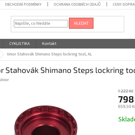
OBCHODNÍ PODMÍNKY
OCHRANA OSOBNÍCH ÚDAJŮ
CENY DOPRA
HLEDAT
CYKLISTIKA
Kontakt
Unior Stahovák Shimano Steps lockring tool, AL
r Stahovák Shimano Steps lockring too
Unior
1 222 Kč
798
659,50 K
Měrná
Skla
cena: