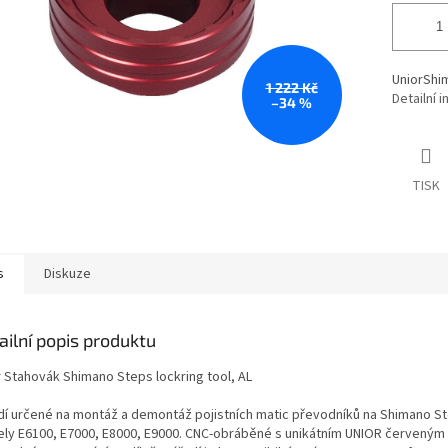
UniorShim
1 222 Kč
Detailní 
–34 %
TISK
s
Diskuze
ailní popis produktu
r Stahovák Shimano Steps lockring tool, AL
dí určené na montáž a demontáž pojistních matic převodníků na Shimano St
ly E6100, E7000, E8000, E9000. CNC-obráběné s unikátním UNIOR červeným