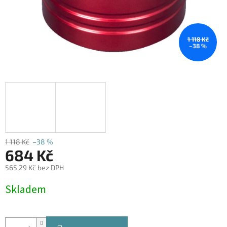
1 118 Kč
–38 %
1 118 Kč
–38 %
684 Kč
565,29 Kč bez DPH
Měrná
Skladem
cena: