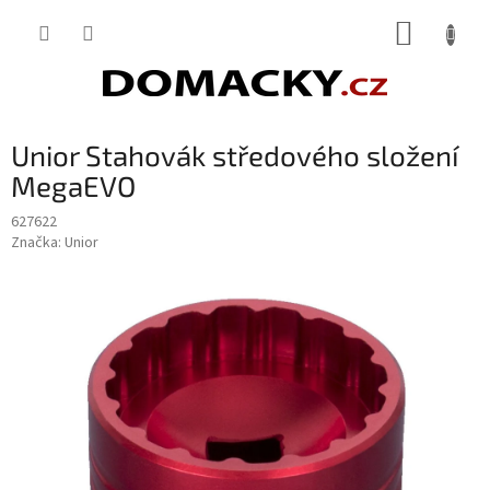
Přejít
NÁKUP
na
obsah
KOŠÍK
Unior Stahovák středového složení
MegaEVO
627622
Značka:
Unior