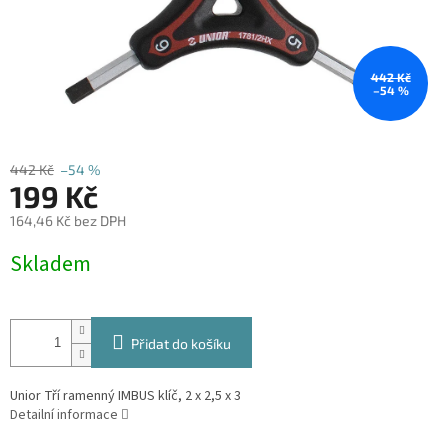
442 Kč
–54 %
442 Kč
–54 %
199 Kč
164,46 Kč bez DPH
Měrná
Skladem
cena:
Přidat do košíku
Unior Tří ramenný IMBUS klíč, 2 x 2,5 x 3
Detailní informace