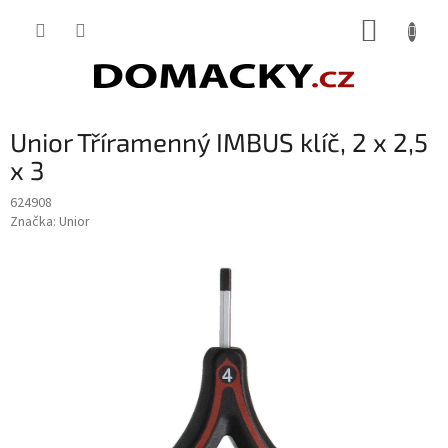
Přejít
NÁKUP
na
obsah
KOŠÍK
Unior Tříramenný IMBUS klíč, 2 x 2,5
x 3
624908
Značka:
Unior