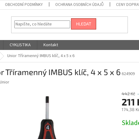
OBCHODNÍ PODMÍNKY
OCHRANA OSOBNÍCH ÚDAJŮ
CENY DOPRA
HLEDAT
CYKLISTIKA
Kontakt
Unior Tříramenný IMBUS klíč, 4 x 5 x 6
r Tříramenný IMBUS klíč, 4 x 5 x 6
624909
Unior
442 Kč
211 
174,38 K
Měrná
Skla
cena: