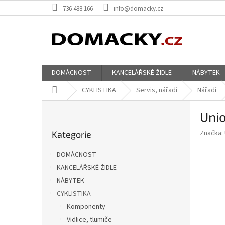
Přejít
736 488 166
info@domacky.cz
na
obsah
DOMÁCNOST
KANCELÁŘSKÉ ŽIDLE
NÁBYTEK
Domů
CYKLISTIKA
Servis, nářadí
Nářadí
P
Unio
o
Přeskočit
s
Značka:
Kategorie
kategorie
t
r
DOMÁCNOST
a
KANCELÁŘSKÉ ŽIDLE
n
NÁBYTEK
n
í
CYKLISTIKA
p
Komponenty
a
Vidlice, tlumiče