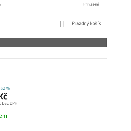
VY
Přihlášení
NÁKUPNÍ
Prázdný košík
KOŠÍK
–52 %
Kč
č bez DPH
dem