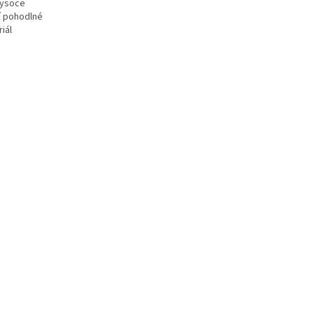
vysoce
zí pohodlné
iál