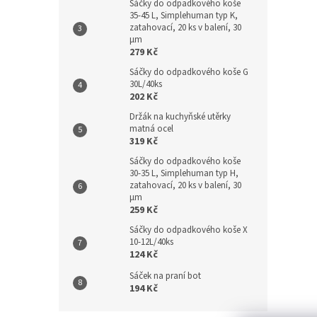
Sáčky do odpadkového koše
35-45 L, Simplehuman typ K,
zatahovací, 20 ks v balení, 30
µm
279 Kč
Sáčky do odpadkového koše G
30L/40ks
202 Kč
Držák na kuchyňské utěrky
matná ocel
319 Kč
Sáčky do odpadkového koše
30-35 L, Simplehuman typ H,
zatahovací, 20 ks v balení, 30
µm
259 Kč
Sáčky do odpadkového koše X
10-12L/40ks
124 Kč
Sáček na praní bot
194 Kč