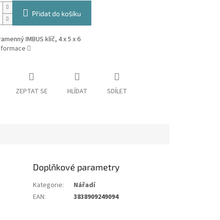
Přidat do košíku
ramenný IMBUS klíč, 4 x 5 x 6
informace
ZEPTAT SE
HLÍDAT
SDÍLET
Doplňkové parametry
Kategorie
:
Nářadí
EAN
:
3838909249094