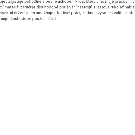
kojeť zajišťuje pohodlné a pevné uchopení klíče, který umožňuje pracovní, 
tní materiál zaručuje dlouhodobé používání nástrojů. Plastová rukojeť nabí
paktní držení a tím umožňuje efektivní práci, zatímco vysoce kvalitní mater
ňuje dlouhodobé použití nářadí.