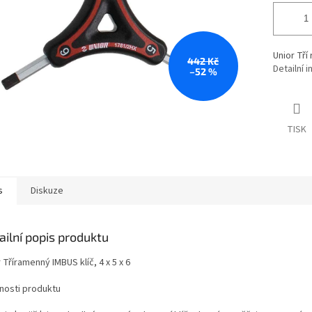
Unior Tří 
442 Kč
Detailní 
–52 %
TISK
s
Diskuze
ailní popis produktu
 Tříramenný IMBUS klíč, 4 x 5 x 6
tnosti produktu