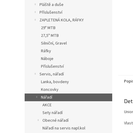
n
Pláště a duše
e
Příslušenství
l
ZAPLETENÁ KOLA, RÁFKY
29" MTB
27,5" MTB
Silniční, Gravel
Ráfky
Náboje
Příslušenství
Servis, nářadí
Popi
Lanka, bovdeny
Koncovky
Nářadí
Det
AKCE
Unior
Sety nářadí
Obecné nářadí
Vlas
Nářadí na servis napl.kol