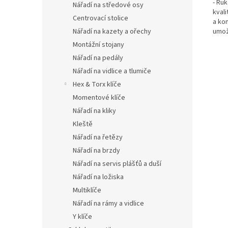
- Ru
Nářadí na středové osy
kvali
Centrovací stolice
a kom
Nářadí na kazety a ořechy
umož
Montážní stojany
Nářadí na pedály
Nářadí na vidlice a tlumiče
Hex & Torx klíče
Momentové klíče
Nářadí na kliky
Kleště
Nářadí na řetězy
Nářadí na brzdy
Nářadí na servis plášťů a duší
Nářadí na ložiska
Multiklíče
Nářadí na rámy a vidlice
Y klíče