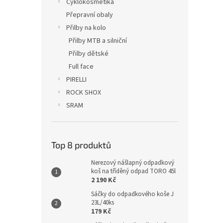
Cyklokosmetika
Přepravní obaly
Přilby na kolo
Přilby MTB a silniční
Přilby dětské
Full face
PIRELLI
ROCK SHOX
SRAM
Top 8 produktů
Nerezový nášlapný odpadkový
koš na tříděný odpad TORO 45l
2 190 Kč
Sáčky do odpadkového koše J
23L/40ks
179 Kč