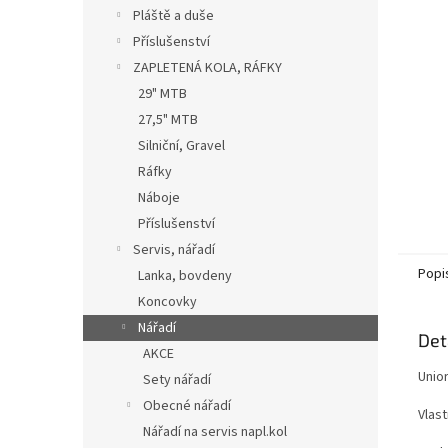
n
Pláště a duše
e
Příslušenství
l
ZAPLETENÁ KOLA, RÁFKY
29" MTB
27,5" MTB
Silniční, Gravel
Ráfky
Náboje
Příslušenství
Servis, nářadí
Popi
Lanka, bovdeny
Koncovky
Nářadí
Det
AKCE
Unior
Sety nářadí
Obecné nářadí
Vlas
Nářadí na servis napl.kol