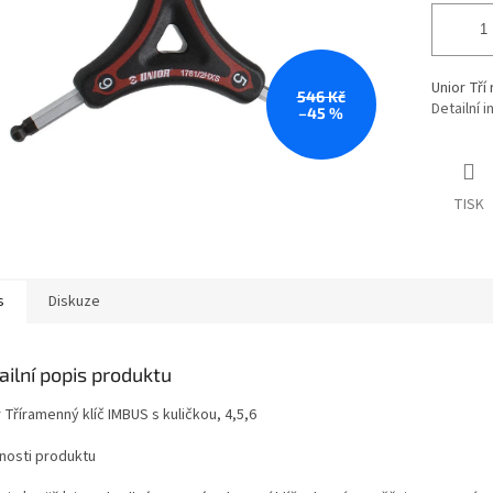
Unior Tří
546 Kč
Detailní 
–45 %
TISK
s
Diskuze
ailní popis produktu
 Tříramenný klíč IMBUS s kuličkou, 4,5,6
tnosti produktu