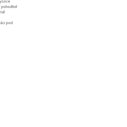
vysoce
zí pohodlné
iál
ráci pod