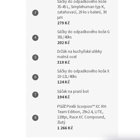
Sáčky do odpadkového koše
35-45 L, Simplehuman typ K,
zatahovací, 20 ks v balení, 30
µm
279 Kč
Sáčky do odpadkového koše G
30L/40ks
202 Kč
Držák na kuchyňské utěrky
matná ocel
319 Kč
Sáčky do odpadkového koše X
10-12L/40ks
124 Kč
Sáček na praní bot
194 Kč
Plášť Pirelli Scorpion™ XC RH
Team Edition, 29x2.4, LITE,
120tpi, Race XC Compound,
žlutý
1 266 Kč