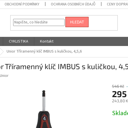
OBCHODNÍ PODMÍNKY
OCHRANA OSOBNÍCH ÚDAJŮ
CENY DOPRA
HLEDAT
CYKLISTIKA
Kontakt
Unior Tříramenný klíč IMBUS s kuličkou, 4,5,6
r Tříramenný klíč IMBUS s kuličkou, 4,
Unior
546 Kč
295
243,80 K
Měrná
Skla
cena: