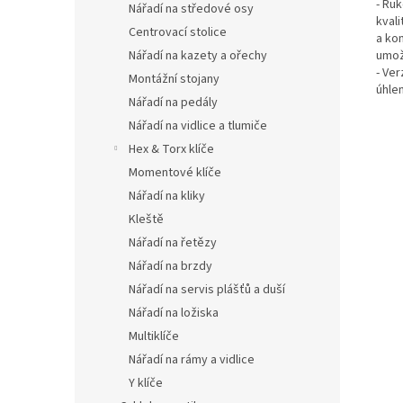
- Ru
Nářadí na středové osy
kvali
Centrovací stolice
a kom
Nářadí na kazety a ořechy
umož
- Ve
Montážní stojany
úhle
Nářadí na pedály
Nářadí na vidlice a tlumiče
Hex & Torx klíče
Momentové klíče
Nářadí na kliky
Kleště
Nářadí na řetězy
Nářadí na brzdy
Nářadí na servis plášťů a duší
Nářadí na ložiska
Multiklíče
Nářadí na rámy a vidlice
Y klíče