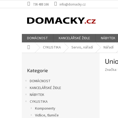
Přejít
736 488 166
info@domacky.cz
na
obsah
DOMÁCNOST
KANCELÁŘSKÉ ŽIDLE
NÁBYTEK
Domů
CYKLISTIKA
Servis, nářadí
Nářadí
P
Unio
o
Přeskočit
s
Značka:
Kategorie
kategorie
t
r
DOMÁCNOST
a
KANCELÁŘSKÉ ŽIDLE
n
NÁBYTEK
n
í
CYKLISTIKA
p
Komponenty
a
Vidlice, tlumiče