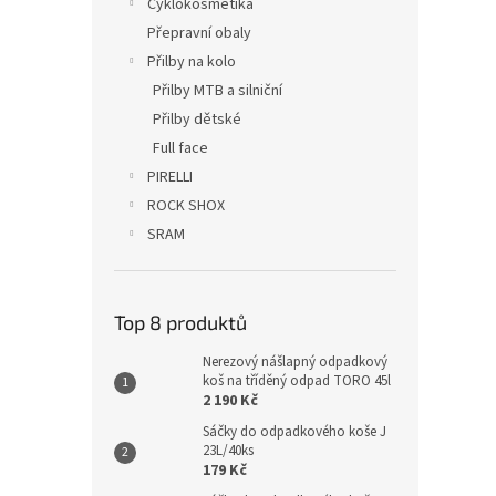
Cyklokosmetika
Přepravní obaly
Přilby na kolo
Přilby MTB a silniční
Přilby dětské
Full face
PIRELLI
ROCK SHOX
SRAM
Top 8 produktů
Nerezový nášlapný odpadkový
koš na tříděný odpad TORO 45l
2 190 Kč
Sáčky do odpadkového koše J
23L/40ks
179 Kč