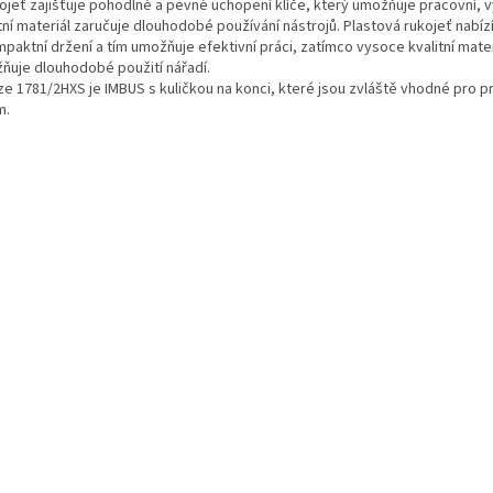
kojeť zajišťuje pohodlné a pevné uchopení klíče, který umožňuje pracovní, 
tní materiál zaručuje dlouhodobé používání nástrojů. Plastová rukojeť nabí
paktní držení a tím umožňuje efektivní práci, zatímco vysoce kvalitní mater
ňuje dlouhodobé použití nářadí.
rze 1781/2HXS je IMBUS s kuličkou na konci, které jsou zvláště vhodné pro p
m.