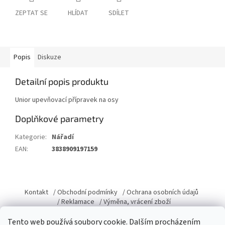
ZEPTAT SE
HLÍDAT
SDÍLET
Popis
Diskuze
Detailní popis produktu
Unior upevňovací přípravek na osy
Doplňkové parametry
Kategorie
:
Nářadí
EAN
:
3838909197159
Z
á
Kontakt
/ Obchodní podmínky
/ Ochrana osobních údajů
p
/ Reklamace
/ Výměna, vrácení zboží
a
Tento web používá soubory cookie. Dalším procházením
t