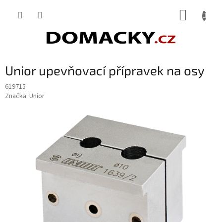
Přejít
NÁKUP
na
obsah
KOŠÍK
Unior upevňovací přípravek na osy
619715
Značka:
Unior