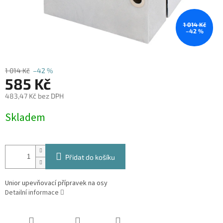
1 014 Kč
–42 %
1 014 Kč
–42 %
585 Kč
483,47 Kč bez DPH
Měrná
Skladem
cena:
Přidat do košíku
Unior upevňovací přípravek na osy
Detailní informace