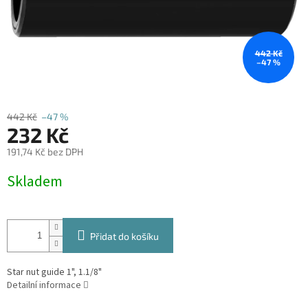
442 Kč
–47 %
442 Kč
–47 %
232 Kč
191,74 Kč bez DPH
Měrná
Skladem
cena:
Přidat do košíku
Star nut guide 1", 1.1/8"
Detailní informace