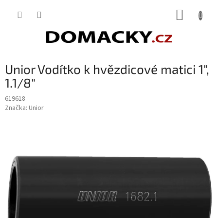
Přejít
NÁKUP
na
obsah
KOŠÍK
Unior Vodítko k hvězdicové matici 1",
1.1/8"
619618
Značka:
Unior